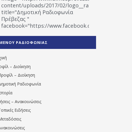
content/uploads/2017/02/logo__radiofonias.jpg"
title="Δημοτική Ραδιοφωνία
Πρέβεζας "
facebook="https://www.facebook.com/%CE%9
%CE%A1%CE%B1%CE%B4%CE%B9%CE%BF%CF%86
%CE%A0%CF%81%CE%AD%CE%B2%CE%B5%CE%B6%
ΜΕΝΟΥ ΡΑΔΙΟΦΩΝΙΑΣ
1531194763766854/" artist="" ]
χική
οφίλ – Διοίκηση
Προφίλ – Διοίκηση
Δημοτική Ραδιοφωνία
Ιστορία
δήσεις – Ανακοινώσεις
Τοπικές Ειδήσεις
Μεταδόσεις
Ανακοινώσεις