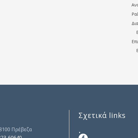
Αν
Ρα
Δι
Επ
Σχετικά links
.
48100 Πρέβεζα
823-60640