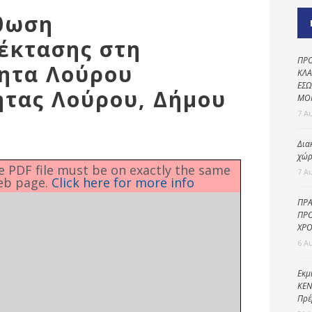
Καθαριότητα και
σθωση
περιβάλλον
έκτασης στη
Δημοτική
αστυνομία
ΠΡΟ
τητα Λούρου
ΚΛΑ
Γραφείο εσόδων
ΕΣΩ
ητας Λούρου, Δήμου
ΜΟ
Παιδικοί σταθμοί
7 Α
Πολιτική
Δια
προστασία
χώρ
he PDF file must be on exactly the same
7 Α
eb page.
Click here for more info
ΠΡΑ
ΠΡΟ
ΧΡΟ
6 Α
Εκμ
ΚΕΝ
Πρέ