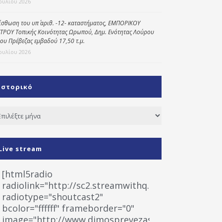
Ιουλίου 2026
ίσθωση του υπ΄ αριθ. -12- καταστήματος, ΕΜΠΟΡΙΚΟΥ
ΤΡΟΥ Τοπικής Κοινότητας Ωρωπού, Δημ. Ενότητας Λούρου
ου Πρέβεζας εμβαδού 17,50 τ.μ.
Ιουλίου 2026
Ιστορικό
τορικό
Live stream
[html5radio
radiolink="http://sc2.streamwithq.com:8028/stream
radiotype="shoutcast2"
bcolor="ffffff" frameborder="0"
image="http://www.dimosprevezas.gr/wp-