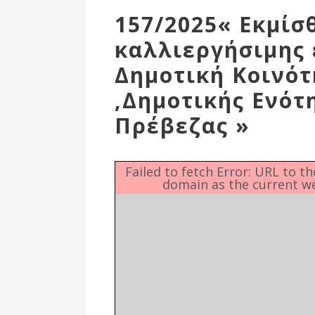
Επιτροπή
157/2025« Εκμί
Δημοτικές
καλλιεργήσιμης 
Ενότητες
Δημοτική Κοινό
,Δημοτικής Ενότ
Πρέβεζας »
Failed to fetch Error: URL to t
domain as the current w
Αθλητικές
Υποδομές
Αθλητικές
Εκδηλώσεις