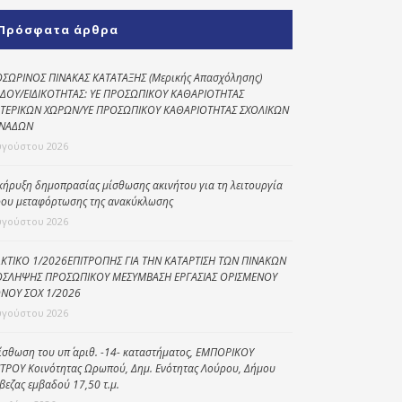
Κοινωνικό
Πρόσφατα άρθρα
παντοπωλείο
Kοινωνικό
ΣΩΡΙΝΟΣ ΠΙΝΑΚΑΣ ΚΑΤΑΤΑΞΗΣ (Μερικής Απασχόλησης)
φαρμακείο
ΔΟΥ/ΕΙΔΙΚΟΤΗΤΑΣ: ΥΕ ΠΡΟΣΩΠΙΚΟΥ ΚΑΘΑΡΙΟΤΗΤΑΣ
ΤΕΡΙΚΩΝ ΧΩΡΩΝ/ΥΕ ΠΡΟΣΩΠΙΚΟΥ ΚΑΘΑΡΙΟΤΗΤΑΣ ΣΧΟΛΙΚΩΝ
Πρόγραμμα
ΝΑΔΩΝ
“Βοήθεια στο σπίτι”
υγούστου 2026
Κέντρο Ημερήσιας
κήρυξη δημοπρασίας μίσθωσης ακινήτου για τη λειτουργία
Φροντίδας
ου μεταφόρτωσης της ανακύκλωσης
Ηλικιωμένων
υγούστου 2026
(Κ.Η.Φ.Η.) Πρέβεζας
ΚΤΙΚΟ 1/2026ΕΠΙΤΡΟΠΗΣ ΓΙΑ ΤΗΝ ΚΑΤΑΡΤΙΣΗ ΤΩΝ ΠΙΝΑΚΩΝ
ΣΛΗΨΗΣ ΠΡΟΣΩΠΙΚΟΥ ΜΕΣΥΜΒΑΣΗ ΕΡΓΑΣΙΑΣ ΟΡΙΣΜΕΝΟΥ
ΝΟΥ ΣΟΧ 1/2026
υγούστου 2026
ίσθωση του υπ΄ αριθ. -14- καταστήματος, ΕΜΠΟΡΙΚΟΥ
ΤΡΟΥ Κοινότητας Ωρωπού, Δημ. Ενότητας Λούρου, Δήμου
βεζας εμβαδού 17,50 τ.μ.