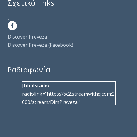
Σχετικά links
.
Discover Preveza
Discover Preveza (Facebook)
Ραδιοφωνία
[html5radio
radiolink="https://sc2.streamwithq.com:2
000/stream/DimPreveza"
radiotype="shoutcast2" bcolor="40566d"
frameborder="0" image="/wp-
content/uploads/2017/02/logo__radiofo
nias.jpg" title="Δημοτική Ραδιοφωνία