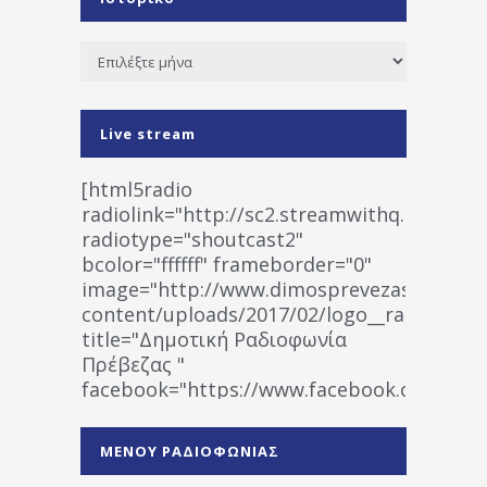
Ιστορικό
Live stream
[html5radio
radiolink="http://sc2.streamwithq.com:802
radiotype="shoutcast2"
bcolor="ffffff" frameborder="0"
image="http://www.dimosprevezas.gr/wp-
content/uploads/2017/02/logo__radiofonias
title="Δημοτική Ραδιοφωνία
Πρέβεζας "
facebook="https://www.facebook.co
%CE%A1%CE%B1%CE%B4%CE%B9%CE%BF%
%CE%A0%CF%81%CE%AD%CE%B2%CE%B5%
ΜΕΝΟΥ ΡΑΔΙΟΦΩΝΙΑΣ
1531194763766854/" artist="" ]