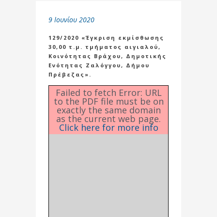
9 Ιουνίου 2020
129/2020 «Έγκριση εκμίσθωσης
30,00 τ.μ. τμήματος αιγιαλού,
Κοινότητας Βράχου, Δημοτικής
Ενότητας Ζαλόγγου, Δήμου
Πρέβεζας».
Failed to fetch Error: URL
to the PDF file must be on
exactly the same domain
as the current web page.
Click here for more info