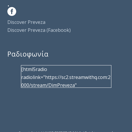
.
Discover Preveza
Discover Preveza (Facebook)
Ραδιοφωνία
[html5radio
radiolink="https://sc2.streamwithq.com:2
000/stream/DimPreveza"
radiotype="shoutcast2" bcolor="40566d"
frameborder="0" image="/wp-
content/uploads/2017/02/logo__radiofo
nias.jpg" title="Δημοτική Ραδιοφωνία
Πρέβεζας"