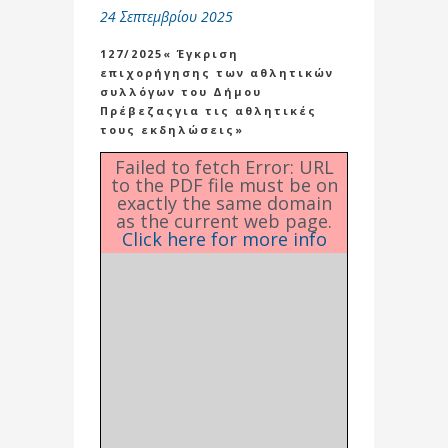
24 Σεπτεμβρίου 2025
127/2025« Έγκριση
επιχορήγησης των αθλητικών
συλλόγων του Δήμου
Πρέβεζαςγια τις αθλητικές
τους εκδηλώσεις»
Failed to fetch Error: URL
to the PDF file must be on
exactly the same domain
as the current web page.
Click here for more info