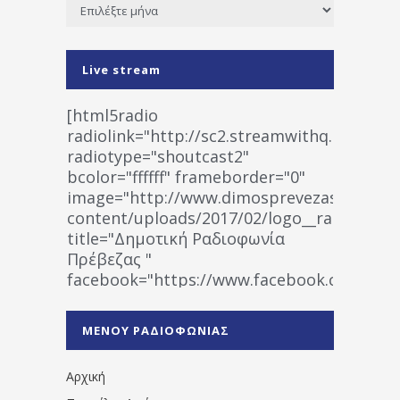
Ιστορικό
Live stream
[html5radio
radiolink="http://sc2.streamwithq.com:802
radiotype="shoutcast2"
bcolor="ffffff" frameborder="0"
image="http://www.dimosprevezas.gr/wp-
content/uploads/2017/02/logo__radiofonias
title="Δημοτική Ραδιοφωνία
Πρέβεζας "
facebook="https://www.facebook.co
%CE%A1%CE%B1%CE%B4%CE%B9%CE%BF%
%CE%A0%CF%81%CE%AD%CE%B2%CE%B5%
ΜΕΝΟΥ ΡΑΔΙΟΦΩΝΙΑΣ
1531194763766854/" artist="" ]
Αρχική