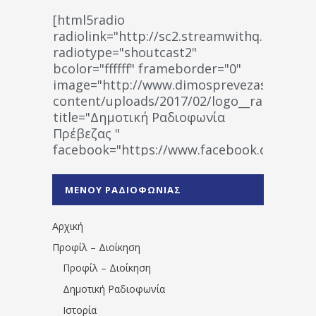
[html5radio
radiolink="http://sc2.streamwithq.com:802
radiotype="shoutcast2"
bcolor="ffffff" frameborder="0"
image="http://www.dimosprevezas.gr/wp-
content/uploads/2017/02/logo__radiofonias
title="Δημοτική Ραδιοφωνία
Πρέβεζας "
facebook="https://www.facebook.co
%CE%A1%CE%B1%CE%B4%CE%B9%CE%BF%
%CE%A0%CF%81%CE%AD%CE%B2%CE%B5%
ΜΕΝΟΥ ΡΑΔΙΟΦΩΝΙΑΣ
1531194763766854/" artist="" ]
Αρχική
Προφίλ – Διοίκηση
Προφίλ – Διοίκηση
Δημοτική Ραδιοφωνία
Ιστορία