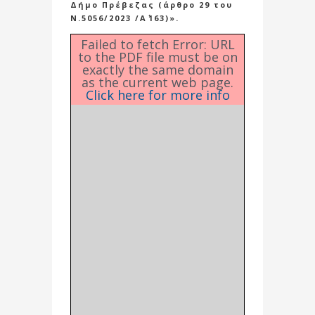
Δήμο Πρέβεζας (άρθρο 29 του
Ν.5056/2023 /Α΄163)».
Failed to fetch Error: URL
to the PDF file must be on
exactly the same domain
as the current web page.
Click here for more info