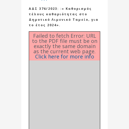
ΑΔΣ 376/2023: :« Καθορισμός
τέλους καθαριότητας στο
Δημοτικό Λιμενικό Ταμείο, για
το έτος 2024».
Failed to fetch Error: URL
to the PDF file must be on
exactly the same domain
as the current web page.
Click here for more info