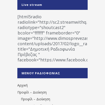
Live stream
[html5radio
radiolink="http://sc2.streamwithq.com:802
radiotype="shoutcast2"
bcolor="ffffff" frameborder="0"
image="http://www.dimosprevezas.gr/wp-
content/uploads/2017/02/logo__radiofonias
title="Δημοτική Ραδιοφωνία
Πρέβεζας "
facebook="https://www.facebook.co
%CE%A1%CE%B1%CE%B4%CE%B9%CE%BF%
%CE%A0%CF%81%CE%AD%CE%B2%CE%B5%
ΜΕΝΟΥ ΡΑΔΙΟΦΩΝΙΑΣ
1531194763766854/" artist="" ]
Αρχική
Προφίλ – Διοίκηση
Προφίλ – Διοίκηση