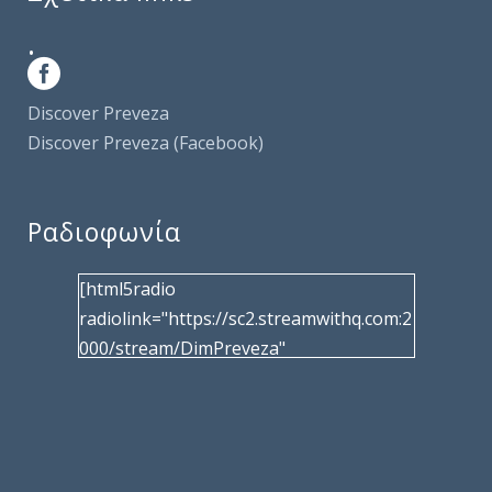
.
Discover Preveza
Discover Preveza (Facebook)
Ραδιοφωνία
[html5radio
radiolink="https://sc2.streamwithq.com:2
000/stream/DimPreveza"
radiotype="shoutcast2" bcolor="40566d"
frameborder="0" image="/wp-
content/uploads/2017/02/logo__radiofo
nias.jpg" title="Δημοτική Ραδιοφωνία