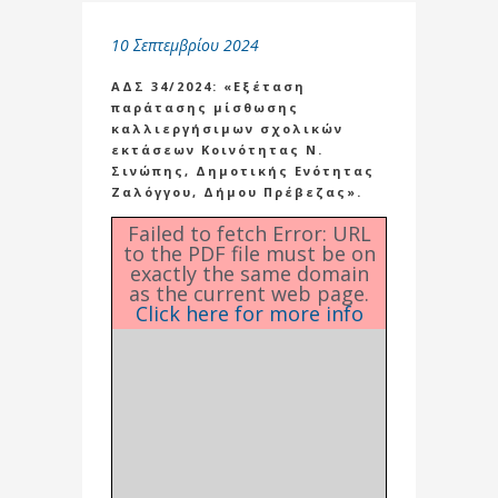
10 Σεπτεμβρίου 2024
ΑΔΣ 34/2024: «Εξέταση
παράτασης μίσθωσης
καλλιεργήσιμων σχολικών
εκτάσεων Κοινότητας Ν.
Σινώπης, Δημοτικής Ενότητας
Ζαλόγγου, Δήμου Πρέβεζας».
Failed to fetch Error: URL
to the PDF file must be on
exactly the same domain
as the current web page.
Click here for more info