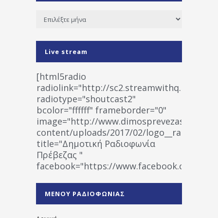
Ιστορικό
Live stream
[html5radio
radiolink="http://sc2.streamwithq.com:802
radiotype="shoutcast2"
bcolor="ffffff" frameborder="0"
image="http://www.dimosprevezas.gr/wp-
content/uploads/2017/02/logo__radiofonias
title="Δημοτική Ραδιοφωνία
Πρέβεζας "
facebook="https://www.facebook.co
%CE%A1%CE%B1%CE%B4%CE%B9%CE%BF%
%CE%A0%CF%81%CE%AD%CE%B2%CE%B5%
ΜΕΝΟΥ ΡΑΔΙΟΦΩΝΙΑΣ
1531194763766854/" artist="" ]