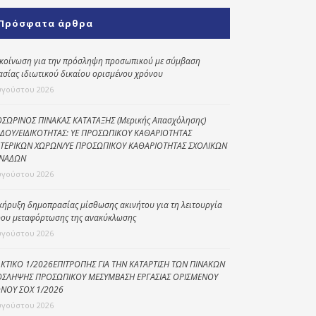
Κοινωνικό
Πρόσφατα άρθρα
παντοπωλείο
Kοινωνικό
κοίνωση για την πρόσληψη προσωπικού με σύμβαση
φαρμακείο
ασίας ιδιωτικού δικαίου ορισμένου χρόνου
υγούστου 2026
Πρόγραμμα
“Βοήθεια στο σπίτι”
ΣΩΡΙΝΟΣ ΠΙΝΑΚΑΣ ΚΑΤΑΤΑΞΗΣ (Μερικής Απασχόλησης)
ΔΟΥ/ΕΙΔΙΚΟΤΗΤΑΣ: ΥΕ ΠΡΟΣΩΠΙΚΟΥ ΚΑΘΑΡΙΟΤΗΤΑΣ
Κέντρο Ημερήσιας
ΤΕΡΙΚΩΝ ΧΩΡΩΝ/ΥΕ ΠΡΟΣΩΠΙΚΟΥ ΚΑΘΑΡΙΟΤΗΤΑΣ ΣΧΟΛΙΚΩΝ
Φροντίδας
ΝΑΔΩΝ
Ηλικιωμένων
υγούστου 2026
(Κ.Η.Φ.Η.) Πρέβεζας
κήρυξη δημοπρασίας μίσθωσης ακινήτου για τη λειτουργία
ου μεταφόρτωσης της ανακύκλωσης
υγούστου 2026
ΚΤΙΚΟ 1/2026ΕΠΙΤΡΟΠΗΣ ΓΙΑ ΤΗΝ ΚΑΤΑΡΤΙΣΗ ΤΩΝ ΠΙΝΑΚΩΝ
ΣΛΗΨΗΣ ΠΡΟΣΩΠΙΚΟΥ ΜΕΣΥΜΒΑΣΗ ΕΡΓΑΣΙΑΣ ΟΡΙΣΜΕΝΟΥ
ΝΟΥ ΣΟΧ 1/2026
υγούστου 2026