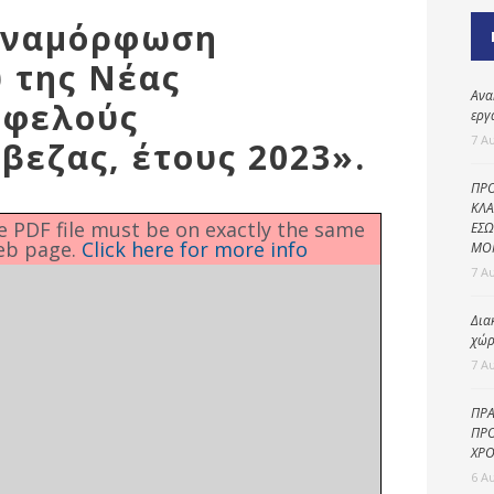
Καθαριότητα και
«Αναμόρφωση
περιβάλλον
 της Νέας
Δημοτική
αστυνομία
Ανα
ωφελούς
εργ
Γραφείο εσόδων
7 Α
βεζας, έτους 2023».
Παιδικοί σταθμοί
ΠΡΟ
Πολιτική
ΚΛΑ
he PDF file must be on exactly the same
ΕΣΩ
προστασία
eb page.
Click here for more info
ΜΟ
7 Α
Δια
χώρ
7 Α
ΠΡΑ
ΠΡΟ
ΧΡΟ
6 Α