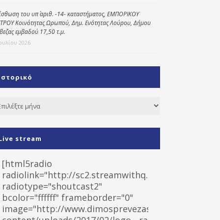
ίσθωση του υπ΄ αριθ. -14- καταστήματος, ΕΜΠΟΡΙΚΟΥ
ΤΡΟΥ Κοινότητας Ωρωπού, Δημ. Ενότητας Λούρου, Δήμου
βεζας εμβαδού 17,50 τ.μ.
Ιουλίου 2026
Ιστορικό
τορικό
Live stream
[html5radio
radiolink="http://sc2.streamwithq.com:8028/stream
radiotype="shoutcast2"
bcolor="ffffff" frameborder="0"
image="http://www.dimosprevezas.gr/wp-
content/uploads/2017/02/logo__radiofonias.jpg"