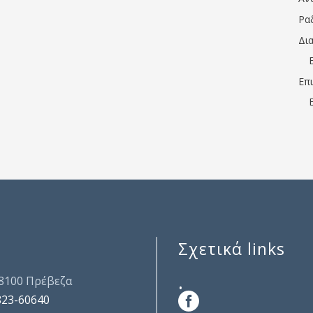
Ρα
Δι
Επ
Σχετικά links
.
48100 Πρέβεζα
823-60640