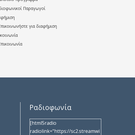
διοφωνικοί Παραγωγοί
αφήμιση
Επικοινωνήστε για διαφήμιση
ικοινωνία
Επικοινωνία
Ραδιοφωνία
[html5radio
radiolink="https://sc2.streamwi