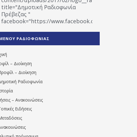
title="Δημοτική Ραδιοφωνία
Πρέβεζας "
facebook="https://www.facebook.com/%CE%9
%CE%A1%CE%B1%CE%B4%CE%B9%CE%BF%CF%86
%CE%A0%CF%81%CE%AD%CE%B2%CE%B5%CE%B6%
ΜΕΝΟΥ ΡΑΔΙΟΦΩΝΙΑΣ
1531194763766854/" artist="" ]
χική
οφίλ – Διοίκηση
Προφίλ – Διοίκηση
Δημοτική Ραδιοφωνία
Ιστορία
δήσεις – Ανακοινώσεις
Τοπικές Ειδήσεις
Μεταδόσεις
Ανακοινώσεις
αλυτικό πρόγραμμα