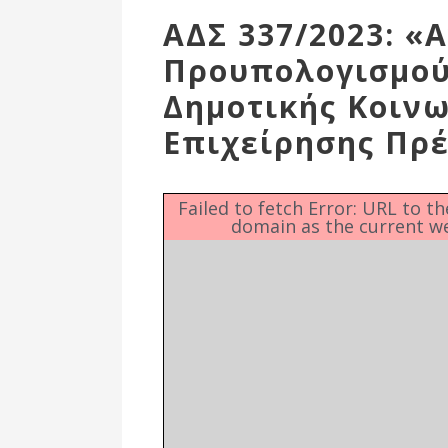
Επιτροπή
ΑΔΣ 337/2023: 
Δημοτικές
Προυπολογισμού
Ενότητες
Δημοτικής Κοιν
Επιχείρησης Πρέ
Failed to fetch Error: URL to t
domain as the current w
Αθλητικές
Υποδομές
Αθλητικές
Εκδηλώσεις