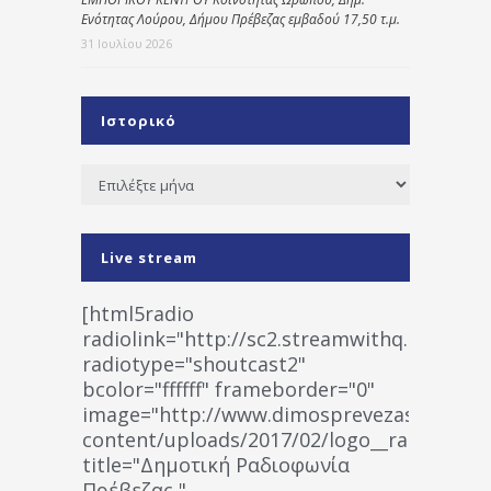
Ενότητας Λούρου, Δήμου Πρέβεζας εμβαδού 17,50 τ.μ.
31 Ιουλίου 2026
Ιστορικό
Ιστορικό
Live stream
[html5radio
radiolink="http://sc2.streamwithq.com:802
radiotype="shoutcast2"
bcolor="ffffff" frameborder="0"
image="http://www.dimosprevezas.gr/wp-
content/uploads/2017/02/logo__radiofonias
title="Δημοτική Ραδιοφωνία
Πρέβεζας "