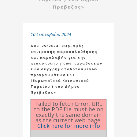
Πρέβεζας»
10 Σεπτεμβρίου 2024
ΑΔΣ 25/2024: «Ορισμός
επιτροπής παρακολούθησης
και παραλαβής για την
πιστοποίηση των παραδοτέων
των συγχρηματοδοτούμενων
προγραμμάτων ΕΚΤ
(Ευρωπαϊκού Κοινωνικού
Ταμείου ) του Δήμου
Πρέβεζας»
Failed to fetch Error: URL
to the PDF file must be on
exactly the same domain
as the current web page.
Click here for more info