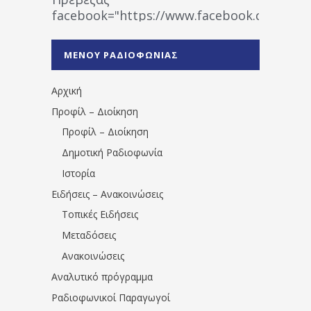
facebook="https://www.facebook.co
%CE%A1%CE%B1%CE%B4%CE%B9%CE%BF%
%CE%A0%CF%81%CE%AD%CE%B2%CE%B5%
ΜΕΝΟΥ ΡΑΔΙΟΦΩΝΙΑΣ
1531194763766854/" artist="" ]
Αρχική
Προφίλ – Διοίκηση
Προφίλ – Διοίκηση
Δημοτική Ραδιοφωνία
Ιστορία
Ειδήσεις – Ανακοινώσεις
Τοπικές Ειδήσεις
Μεταδόσεις
Ανακοινώσεις
Αναλυτικό πρόγραμμα
Ραδιοφωνικοί Παραγωγοί