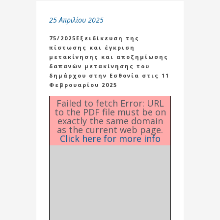
25 Απριλίου 2025
75/2025Εξειδίκευση της
πίστωσης και έγκριση
μετακίνησης και αποζημίωσης
δαπανών μετακίνησης του
δημάρχου στην Εσθονία στις 11
Φεβρουαρίου 2025
Failed to fetch Error: URL
to the PDF file must be on
exactly the same domain
as the current web page.
Click here for more info