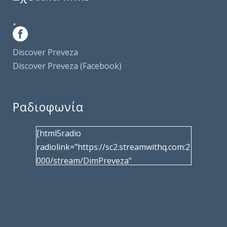
.
Discover Preveza
Discover Preveza (Facebook)
Ραδιοφωνία
[html5radio
radiolink="https://sc2.streamwithq.com:2
000/stream/DimPreveza"
radiotype="shoutcast2" bcolor="40566d"
frameborder="0" image="/wp-
content/uploads/2017/02/logo__radiofo
nias.jpg" title="Δημοτική Ραδιοφωνία