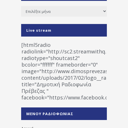
Ιστορικό
Live stream
[html5radio
radiolink="http://sc2.streamwithq.com:802
radiotype="shoutcast2"
bcolor="ffffff" frameborder="0"
image="http://www.dimosprevezas.gr/wp-
content/uploads/2017/02/logo__radiofonias
title="Δημοτική Ραδιοφωνία
Πρέβεζας "
facebook="https://www.facebook.co
%CE%A1%CE%B1%CE%B4%CE%B9%CE%BF%
%CE%A0%CF%81%CE%AD%CE%B2%CE%B5%
ΜΕΝΟΥ ΡΑΔΙΟΦΩΝΙΑΣ
1531194763766854/" artist="" ]