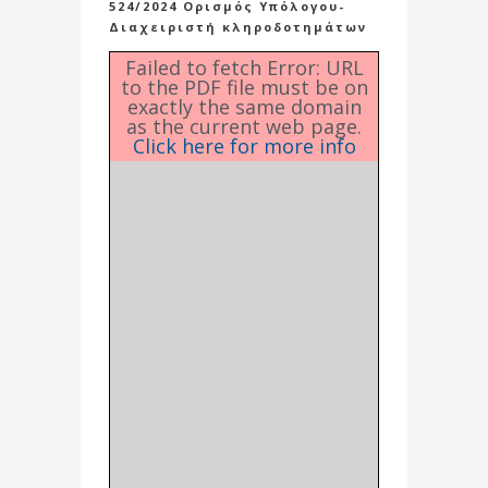
524/2024 Ορισμός Υπόλογου-
Διαχειριστή κληροδοτημάτων
Failed to fetch Error: URL
to the PDF file must be on
exactly the same domain
as the current web page.
Click here for more info