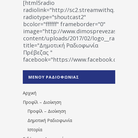
[html5radio
radiolink="http://sc2.streamwithq.com:802
radiotype="shoutcast2"
bcolor="ffffff" frameborder="0"
image="http://www.dimosprevezas.gr/wp-
content/uploads/2017/02/logo__radiofonias
title="Δημοτική Ραδιοφωνία
Πρέβεζας "
facebook="https://www.facebook.co
%CE%A1%CE%B1%CE%B4%CE%B9%CE%BF%
%CE%A0%CF%81%CE%AD%CE%B2%CE%B5%
ΜΕΝΟΥ ΡΑΔΙΟΦΩΝΙΑΣ
1531194763766854/" artist="" ]
Αρχική
Προφίλ – Διοίκηση
Προφίλ – Διοίκηση
Δημοτική Ραδιοφωνία
Ιστορία