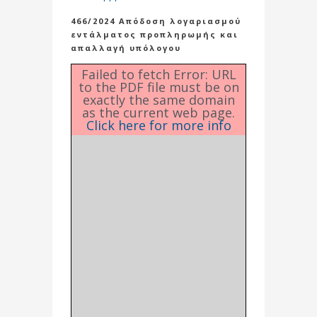
466/2024 Απόδοση λογαριασμού
εντάλματος προπληρωμής και
απαλλαγή υπόλογου
Failed to fetch Error: URL
to the PDF file must be on
exactly the same domain
as the current web page.
Click here for more info