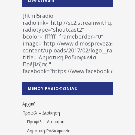
Live stream
[html5radio
radiolink="http://sc2.streamwithq.com:802
radiotype="shoutcast2"
bcolor="ffffff" frameborder="0"
image="http://www.dimosprevezas.gr/wp-
content/uploads/2017/02/logo__radiofonias
title="Δημοτική Ραδιοφωνία
Πρέβεζας "
facebook="https://www.facebook.co
%CE%A1%CE%B1%CE%B4%CE%B9%CE%BF%
%CE%A0%CF%81%CE%AD%CE%B2%CE%B5%
ΜΕΝΟΥ ΡΑΔΙΟΦΩΝΙΑΣ
1531194763766854/" artist="" ]
Αρχική
Προφίλ – Διοίκηση
Προφίλ – Διοίκηση
Δημοτική Ραδιοφωνία