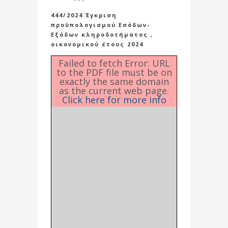
444/2024 Έγκριση
προϋπολογισμού Εσόδων-
Εξόδων κληροδοτήματος ,
οικονομικού έτους 2024
Failed to fetch Error: URL
to the PDF file must be on
exactly the same domain
as the current web page.
Click here for more info