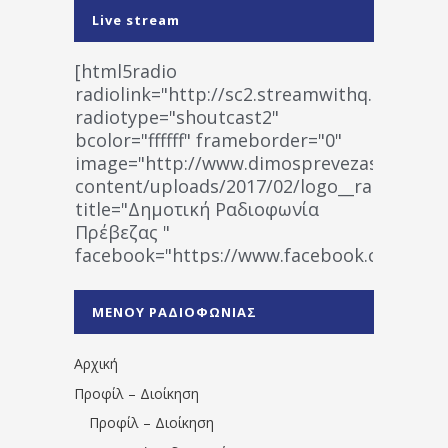
Live stream
[html5radio
radiolink="http://sc2.streamwithq.com:802
radiotype="shoutcast2"
bcolor="ffffff" frameborder="0"
image="http://www.dimosprevezas.gr/wp-
content/uploads/2017/02/logo__radiofonias
title="Δημοτική Ραδιοφωνία
Πρέβεζας "
facebook="https://www.facebook.co
%CE%A1%CE%B1%CE%B4%CE%B9%CE%BF%
%CE%A0%CF%81%CE%AD%CE%B2%CE%B5%
ΜΕΝΟΥ ΡΑΔΙΟΦΩΝΙΑΣ
1531194763766854/" artist="" ]
Αρχική
Προφίλ – Διοίκηση
Προφίλ – Διοίκηση