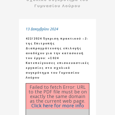
Γυμνασίου Λούρου
13 Δεκεμβρίου 2024
422/2024 Έγκριση πρακτικού –2-
της Επιτροπής
Διαπραγμάτευσης επιλογής
αναδόχου για την κατασκευή
του έργου: «Σ024
Κατεπείγουσες επισκευαστικές
εργασίες στο σχολικό
συγκρότημα του Γυμνασίου
Λούρου
Failed to fetch Error: URL
to the PDF file must be on
exactly the same domain
as the current web page.
Click here for more info