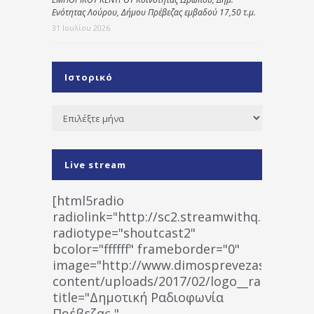
Ενότητας Λούρου, Δήμου Πρέβεζας εμβαδού 17,50 τ.μ.
31 Ιουλίου 2026
Ιστορικό
Ιστορικό
Live stream
[html5radio
radiolink="http://sc2.streamwithq.com:802
radiotype="shoutcast2"
bcolor="ffffff" frameborder="0"
image="http://www.dimosprevezas.gr/wp-
content/uploads/2017/02/logo__radiofonias
title="Δημοτική Ραδιοφωνία
Πρέβεζας "