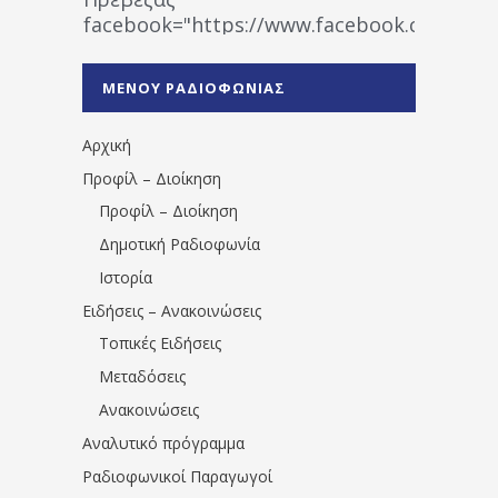
facebook="https://www.facebook.co
%CE%A1%CE%B1%CE%B4%CE%B9%CE%BF%
%CE%A0%CF%81%CE%AD%CE%B2%CE%B5%
ΜΕΝΟΥ ΡΑΔΙΟΦΩΝΙΑΣ
1531194763766854/" artist="" ]
Αρχική
Προφίλ – Διοίκηση
Προφίλ – Διοίκηση
Δημοτική Ραδιοφωνία
Ιστορία
Ειδήσεις – Ανακοινώσεις
Τοπικές Ειδήσεις
Μεταδόσεις
Ανακοινώσεις
Αναλυτικό πρόγραμμα
Ραδιοφωνικοί Παραγωγοί