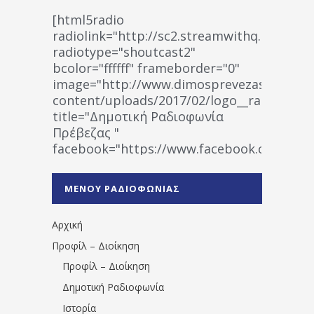
[html5radio
radiolink="http://sc2.streamwithq.com:802
radiotype="shoutcast2"
bcolor="ffffff" frameborder="0"
image="http://www.dimosprevezas.gr/wp-
content/uploads/2017/02/logo__radiofonias
title="Δημοτική Ραδιοφωνία
Πρέβεζας "
facebook="https://www.facebook.co
%CE%A1%CE%B1%CE%B4%CE%B9%CE%BF%
%CE%A0%CF%81%CE%AD%CE%B2%CE%B5%
ΜΕΝΟΥ ΡΑΔΙΟΦΩΝΙΑΣ
1531194763766854/" artist="" ]
Αρχική
Προφίλ – Διοίκηση
Προφίλ – Διοίκηση
Δημοτική Ραδιοφωνία
Ιστορία