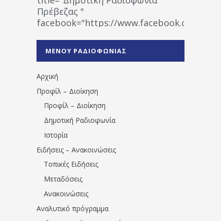
Πρέβεζας "
facebook="https://www.facebook.co
%CE%A1%CE%B1%CE%B4%CE%B9%CE%BF%
%CE%A0%CF%81%CE%AD%CE%B2%CE%B5%
ΜΕΝΟΥ ΡΑΔΙΟΦΩΝΙΑΣ
1531194763766854/" artist="" ]
Αρχική
Προφίλ – Διοίκηση
Προφίλ – Διοίκηση
Δημοτική Ραδιοφωνία
Ιστορία
Ειδήσεις – Ανακοινώσεις
Τοπικές Ειδήσεις
Μεταδόσεις
Ανακοινώσεις
Αναλυτικό πρόγραμμα