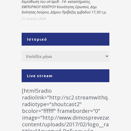
Εκμίσθωση του υπ΄ αριθ. -14- καταστήματος,
ΕΜΠΟΡΙΚΟΥ ΚΕΝΤΡΟΥ Κοινότητας Ωρωπού, Δημ.
Ενότητας Λούρου, Δήμου Πρέβεζας εμβαδού 17,50 τ.μ.
31 Ιουλίου 2026
Ιστορικό
Ιστορικό
Live stream
[html5radio
radiolink="http://sc2.streamwithq.com:802
radiotype="shoutcast2"
bcolor="ffffff" frameborder="0"
image="http://www.dimosprevezas.gr/wp-
content/uploads/2017/02/logo__radiofonias
title="Δημοτική Ραδιοφωνία