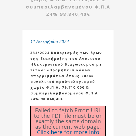
συμπεριλαμβανομένου Φ.Π.Α
24% 98.840,40€
11 Δεκεμβρίου 2024
334/2024 Καθορισμός των όρων
της διακήρυξης του Ανοικτού
Ηλεκτρονικού διαγωνισμού με
τίτλο: «Προμήθεια κάδων
απορριμμάτων έτους 2024»
συνολικού προϋπολογισμού
χωρίς Φ.Π.Α. 79.710,00€ &
συμπεριλαμβανομένου Φ.Π.Α
24% 98.840,40€
Failed to fetch Error: URL
to the PDF file must be on
exactly the same domain
as the current web page.
Click here for more info