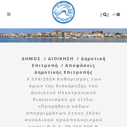
Search
|
|
|
|
->
ΔΗΜΟΣ
/
ΔΙΟΙΚΗΣΗ
/
Δημοτική
Επιτροπή
/
Αποφάσεις
Δημοτικής Επιτροπής
/
334/2024 Καθορισμός των
όρων της διακήρυξης του
Ανοικτού Ηλεκτρονικού
διαγωνισμού με τίτλο:
«Προμήθεια κάδων
απορριμμάτων έτους 2024»
συνολικού προϋπολογισμού
χωρίς Φ.Π.Α. 79.710,00€ &