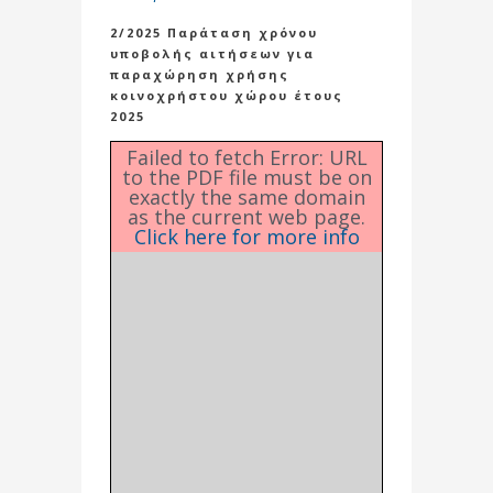
2/2025 Παράταση χρόνου
υποβολής αιτήσεων για
παραχώρηση χρήσης
κοινοχρήστου χώρου έτους
2025
Failed to fetch Error: URL
to the PDF file must be on
exactly the same domain
as the current web page.
Click here for more info