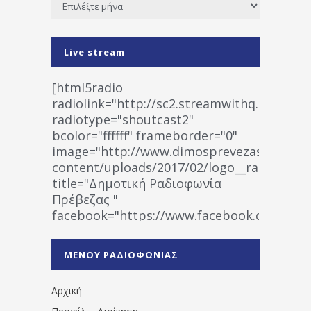
Live stream
[html5radio
radiolink="http://sc2.streamwithq.com:802
radiotype="shoutcast2"
bcolor="ffffff" frameborder="0"
image="http://www.dimosprevezas.gr/wp-
content/uploads/2017/02/logo__radiofonias
title="Δημοτική Ραδιοφωνία
Πρέβεζας "
facebook="https://www.facebook.co
%CE%A1%CE%B1%CE%B4%CE%B9%CE%BF%
%CE%A0%CF%81%CE%AD%CE%B2%CE%B5%
ΜΕΝΟΥ ΡΑΔΙΟΦΩΝΙΑΣ
1531194763766854/" artist="" ]
Αρχική