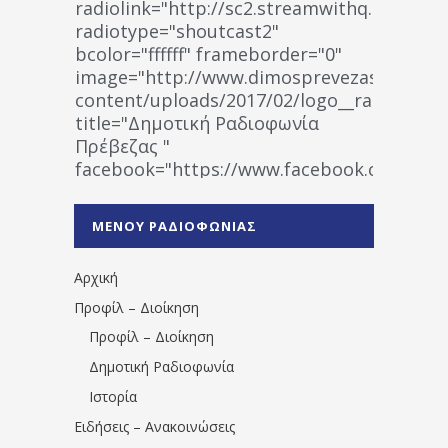
radiolink="http://sc2.streamwithq.com:802
radiotype="shoutcast2"
bcolor="ffffff" frameborder="0"
image="http://www.dimosprevezas.gr/wp-
content/uploads/2017/02/logo__radiofonias
title="Δημοτική Ραδιοφωνία
Πρέβεζας "
facebook="https://www.facebook.co
%CE%A1%CE%B1%CE%B4%CE%B9%CE%BF%
%CE%A0%CF%81%CE%AD%CE%B2%CE%B5%
ΜΕΝΟΥ ΡΑΔΙΟΦΩΝΙΑΣ
1531194763766854/" artist="" ]
Αρχική
Προφίλ – Διοίκηση
Προφίλ – Διοίκηση
Δημοτική Ραδιοφωνία
Ιστορία
Ειδήσεις – Ανακοινώσεις