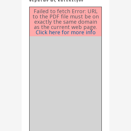
θεμάτων ως κατεπείγον
Failed to fetch Error: URL
to the PDF file must be on
exactly the same domain
as the current web page.
Click here for more info