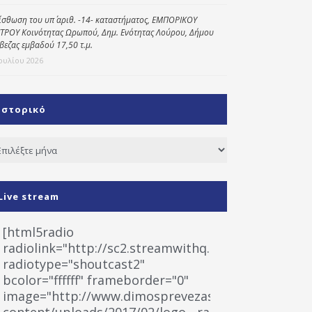
ίσθωση του υπ΄ αριθ. -14- καταστήματος, ΕΜΠΟΡΙΚΟΥ
ΤΡΟΥ Κοινότητας Ωρωπού, Δημ. Ενότητας Λούρου, Δήμου
βεζας εμβαδού 17,50 τ.μ.
Ιουλίου 2026
Ιστορικό
τορικό
Live stream
[html5radio
radiolink="http://sc2.streamwithq.com:8028/stream
radiotype="shoutcast2"
bcolor="ffffff" frameborder="0"
image="http://www.dimosprevezas.gr/wp-
content/uploads/2017/02/logo__radiofonias.jpg"