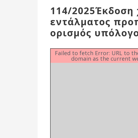
Επιτροπή
114/2025Έκδοση
Δημοτικές
εντάλματος προ
Ενότητες
ορισμός υπόλογ
Failed to fetch Error: URL to t
domain as the current w
Αθλητικές
Υποδομές
Αθλητικές
Εκδηλώσεις