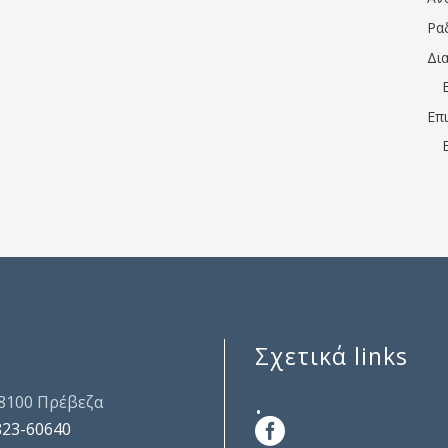
Ρα
Δι
Επ
Σχετικά links
.
48100 Πρέβεζα
823-60640