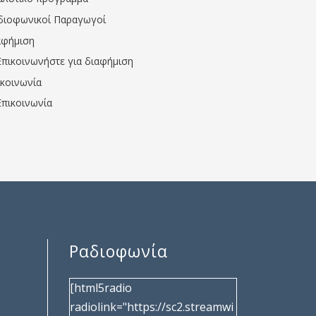
διοφωνικοί Παραγωγοί
αφήμιση
Επικοινωνήστε για διαφήμιση
ικοινωνία
Επικοινωνία
Ραδιοφωνία
[html5radio
radiolink="https://sc2.streamwi