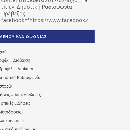
title="Δημοτική Ραδιοφωνία
Πρέβεζας "
facebook="https://www.facebook.com/%CE%9
%CE%A1%CE%B1%CE%B4%CE%B9%CE%BF%CF%86
%CE%A0%CF%81%CE%AD%CE%B2%CE%B5%CE%B6%
ΜΕΝΟΥ ΡΑΔΙΟΦΩΝΙΑΣ
1531194763766854/" artist="" ]
χική
οφίλ – Διοίκηση
Προφίλ – Διοίκηση
Δημοτική Ραδιοφωνία
Ιστορία
δήσεις – Ανακοινώσεις
Τοπικές Ειδήσεις
Μεταδόσεις
Ανακοινώσεις
αλυτικό πρόγραμμα