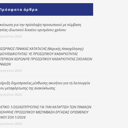
Κοινωνικό
Πρόσφατα άρθρα
παντοπωλείο
Kοινωνικό
κοίνωση για την πρόσληψη προσωπικού με σύμβαση
φαρμακείο
ασίας ιδιωτικού δικαίου ορισμένου χρόνου
υγούστου 2026
Πρόγραμμα
“Βοήθεια στο σπίτι”
ΣΩΡΙΝΟΣ ΠΙΝΑΚΑΣ ΚΑΤΑΤΑΞΗΣ (Μερικής Απασχόλησης)
ΔΟΥ/ΕΙΔΙΚΟΤΗΤΑΣ: ΥΕ ΠΡΟΣΩΠΙΚΟΥ ΚΑΘΑΡΙΟΤΗΤΑΣ
Κέντρο Ημερήσιας
ΤΕΡΙΚΩΝ ΧΩΡΩΝ/ΥΕ ΠΡΟΣΩΠΙΚΟΥ ΚΑΘΑΡΙΟΤΗΤΑΣ ΣΧΟΛΙΚΩΝ
Φροντίδας
ΝΑΔΩΝ
Ηλικιωμένων
υγούστου 2026
(Κ.Η.Φ.Η.) Πρέβεζας
κήρυξη δημοπρασίας μίσθωσης ακινήτου για τη λειτουργία
ου μεταφόρτωσης της ανακύκλωσης
υγούστου 2026
ΚΤΙΚΟ 1/2026ΕΠΙΤΡΟΠΗΣ ΓΙΑ ΤΗΝ ΚΑΤΑΡΤΙΣΗ ΤΩΝ ΠΙΝΑΚΩΝ
ΣΛΗΨΗΣ ΠΡΟΣΩΠΙΚΟΥ ΜΕΣΥΜΒΑΣΗ ΕΡΓΑΣΙΑΣ ΟΡΙΣΜΕΝΟΥ
ΝΟΥ ΣΟΧ 1/2026
υγούστου 2026