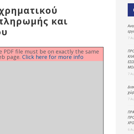
Καθαριότητα και
 χρηματικού
περιβάλλον
πληρωμής και
Δημοτική
αστυνομία
Ανα
ου
εργ
Γραφείο εσόδων
7 Α
Παιδικοί σταθμοί
he PDF file must be on exactly the same
ΠΡΟ
eb page.
Click here for more info
Πολιτική
ΚΛΑ
ΕΣΩ
προστασία
ΜΟ
7 Α
Δια
χώρ
7 Α
ΠΡΑ
ΠΡΟ
ΧΡΟ
6 Α