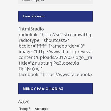
Live stream
[html5radio
radiolink="http://sc2.streamwithq.com:802
radiotype="shoutcast2"
bcolor="ffffff" frameborder="0"
image="http://www.dimosprevezas.gr/wp-
content/uploads/2017/02/logo__radiofonias
title="Δημοτική Ραδιοφωνία
Πρέβεζας "
facebook="https://www.facebook.co
%CE%A1%CE%B1%CE%B4%CE%B9%CE%BF%
%CE%A0%CF%81%CE%AD%CE%B2%CE%B5%
ΜΕΝΟΥ ΡΑΔΙΟΦΩΝΙΑΣ
1531194763766854/" artist="" ]
Αρχική
Προφίλ – Διοίκηση