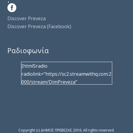
Discover Preveza
Discover Preveza (Facebook)
Ραδιοφωνία
[html5radio
radiolink="https://sc2.streamwithq.com:2
000/stream/DimPreveza"
radiotype="shoutcast2" bcolor="40566d"
frameborder="0" image="/wp-
content/uploads/2017/02/logo__radiofo
nias.jpg" title="Δημοτική Ραδιοφωνία
Πρέβεζας"
facebook="https://www.facebook.com/%
Copyright (c) ΔΗΜΟΣ ΠΡΕΒΕΖΑΣ 2016. All rights reserved.