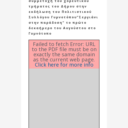
συμμετοχή του χορευτικού
τμήματος του Δήμου στην
εκδήλωση του Πολιτιστικού
Συλλόγου Γυμνοτόπου”Σεργιάνι
στην παράδοση” το πρώτο
δεκαήμερο του Αυγούστου στο
Γυμνότοπο
Failed to fetch Error: URL
to the PDF file must be on
exactly the same domain
as the current web page.
Click here for more info