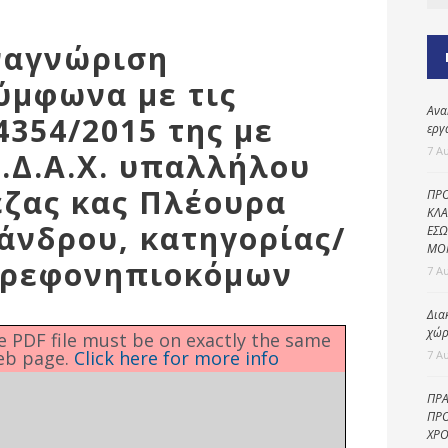
Καθαριότητα και
περιβάλλον
ναγνώριση
Δημοτική
αστυνομία
ύμφωνα με τις
Ανα
Γραφείο εσόδων
4354/2015 της με
εργ
Παιδικοί σταθμοί
7 Α
Ι.Δ.Α.Χ. υπαλλήλου
Πολιτική
εζας κας Πλέουρα
ΠΡΟ
προστασία
ΚΛΑ
άνδρου, κατηγορίας/
ΕΣΩ
ΜΟ
 Βρεφονηπιοκόμων
7 Α
Δια
χώρ
he PDF file must be on exactly the same
eb page.
Click here for more info
7 Α
ΠΡΑ
ΠΡΟ
ΧΡΟ