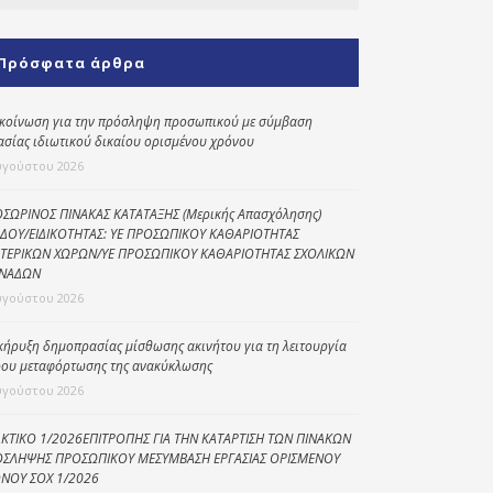
Κοινωνικό
παντοπωλείο
Πρόσφατα άρθρα
Kοινωνικό
φαρμακείο
κοίνωση για την πρόσληψη προσωπικού με σύμβαση
ασίας ιδιωτικού δικαίου ορισμένου χρόνου
Πρόγραμμα
υγούστου 2026
“Βοήθεια στο σπίτι”
Κέντρο Ημερήσιας
ΣΩΡΙΝΟΣ ΠΙΝΑΚΑΣ ΚΑΤΑΤΑΞΗΣ (Μερικής Απασχόλησης)
ΔΟΥ/ΕΙΔΙΚΟΤΗΤΑΣ: ΥΕ ΠΡΟΣΩΠΙΚΟΥ ΚΑΘΑΡΙΟΤΗΤΑΣ
Φροντίδας
ΤΕΡΙΚΩΝ ΧΩΡΩΝ/ΥΕ ΠΡΟΣΩΠΙΚΟΥ ΚΑΘΑΡΙΟΤΗΤΑΣ ΣΧΟΛΙΚΩΝ
Ηλικιωμένων
ΝΑΔΩΝ
(Κ.Η.Φ.Η.) Πρέβεζας
υγούστου 2026
κήρυξη δημοπρασίας μίσθωσης ακινήτου για τη λειτουργία
ου μεταφόρτωσης της ανακύκλωσης
υγούστου 2026
ΚΤΙΚΟ 1/2026ΕΠΙΤΡΟΠΗΣ ΓΙΑ ΤΗΝ ΚΑΤΑΡΤΙΣΗ ΤΩΝ ΠΙΝΑΚΩΝ
ΣΛΗΨΗΣ ΠΡΟΣΩΠΙΚΟΥ ΜΕΣΥΜΒΑΣΗ ΕΡΓΑΣΙΑΣ ΟΡΙΣΜΕΝΟΥ
ΝΟΥ ΣΟΧ 1/2026