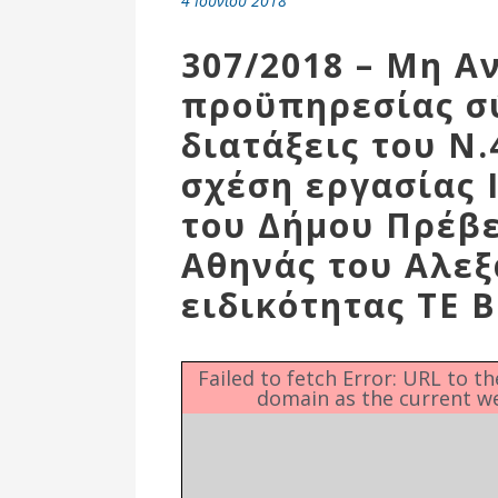
4 Ιουνίου 2018
Επιτροπή
Δημοτικές
307/2018 – Μη Α
Ενότητες
προϋπηρεσίας σ
διατάξεις του Ν.
σχέση εργασίας 
του Δήμου Πρέβ
Αθηνάς του Αλεξ
ειδικότητας ΤΕ
Αθλητικές
Failed to fetch Error: URL to t
domain as the current w
Υποδομές
Αθλητικές
Εκδηλώσεις