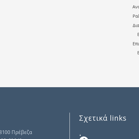
Αν
Ρα
Δι
Επ
Σχετικά links
.
48100 Πρέβεζα