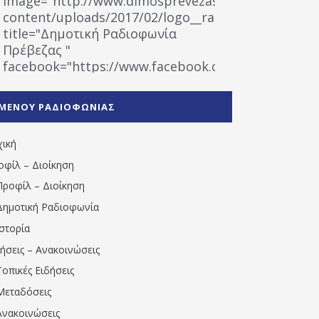
image="http://www.dimosprevezas.gr/wp-
content/uploads/2017/02/logo__radiofonias.jpg"
title="Δημοτική Ραδιοφωνία
Πρέβεζας "
facebook="https://www.facebook.com/%CE%9
%CE%A1%CE%B1%CE%B4%CE%B9%CE%BF%CF%86
%CE%A0%CF%81%CE%AD%CE%B2%CE%B5%CE%B6%
ΜΕΝΟΥ ΡΑΔΙΟΦΩΝΙΑΣ
1531194763766854/" artist="" ]
χική
οφίλ – Διοίκηση
Προφίλ – Διοίκηση
Δημοτική Ραδιοφωνία
Ιστορία
δήσεις – Ανακοινώσεις
Τοπικές Ειδήσεις
Μεταδόσεις
Ανακοινώσεις