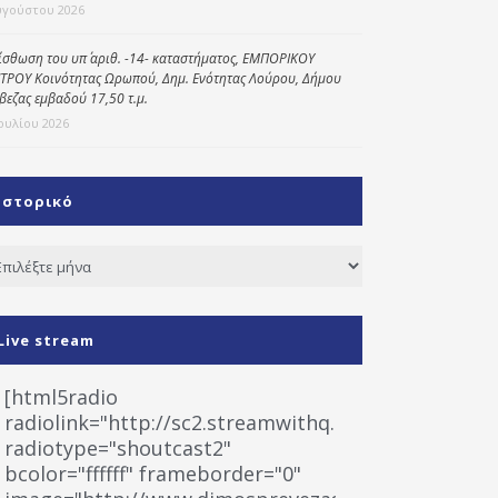
υγούστου 2026
ίσθωση του υπ΄ αριθ. -14- καταστήματος, ΕΜΠΟΡΙΚΟΥ
ΤΡΟΥ Κοινότητας Ωρωπού, Δημ. Ενότητας Λούρου, Δήμου
βεζας εμβαδού 17,50 τ.μ.
Ιουλίου 2026
Ιστορικό
τορικό
Live stream
[html5radio
radiolink="http://sc2.streamwithq.com:8028/stream
radiotype="shoutcast2"
bcolor="ffffff" frameborder="0"