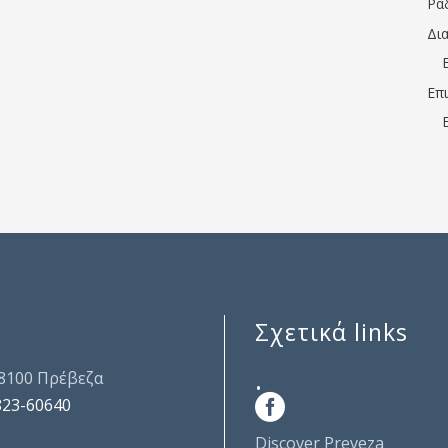
Ρα
Δι
Επ
Σχετικά links
.
48100 Πρέβεζα
823-60640
Discover Preveza