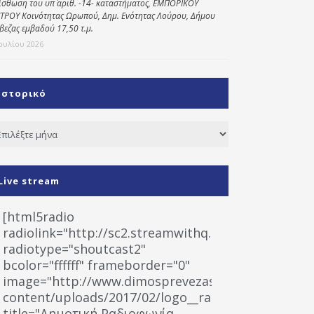
ίσθωση του υπ΄ αριθ. -14- καταστήματος, ΕΜΠΟΡΙΚΟΥ
ΤΡΟΥ Κοινότητας Ωρωπού, Δημ. Ενότητας Λούρου, Δήμου
βεζας εμβαδού 17,50 τ.μ.
Ιουλίου 2026
Ιστορικό
τορικό
Live stream
[html5radio
radiolink="http://sc2.streamwithq.com:8028/stream
radiotype="shoutcast2"
bcolor="ffffff" frameborder="0"
image="http://www.dimosprevezas.gr/wp-
content/uploads/2017/02/logo__radiofonias.jpg"
title="Δημοτική Ραδιοφωνία