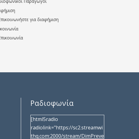
διοφωνικοί Παραγωγοί
αφήμιση
Επικοινωνήστε για διαφήμιση
ικοινωνία
Επικοινωνία
Ραδιοφωνία
[html5radio
radiolink="https://sc2.streamwi
thq.com:2000/stream/DimPreve