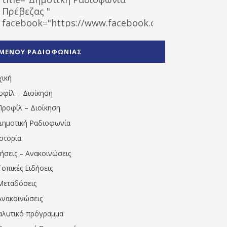
Πρέβεζας "
facebook="https://www.facebook.com/%CE%9
%CE%A1%CE%B1%CE%B4%CE%B9%CE%BF%CF%86
%CE%A0%CF%81%CE%AD%CE%B2%CE%B5%CE%B6%
ΜΕΝΟΥ ΡΑΔΙΟΦΩΝΙΑΣ
1531194763766854/" artist="" ]
χική
οφίλ – Διοίκηση
Προφίλ – Διοίκηση
Δημοτική Ραδιοφωνία
Ιστορία
δήσεις – Ανακοινώσεις
Τοπικές Ειδήσεις
Μεταδόσεις
Ανακοινώσεις
αλυτικό πρόγραμμα