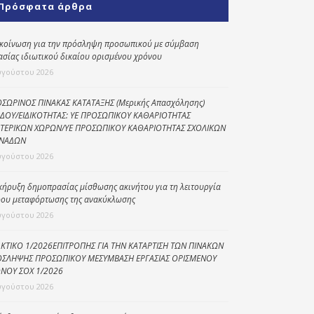
Πρόσφατα άρθρα
Κοινωνικό
παντοπωλείο
κοίνωση για την πρόσληψη προσωπικού με σύμβαση
ασίας ιδιωτικού δικαίου ορισμένου χρόνου
Kοινωνικό
φαρμακείο
υγούστου 2026
Πρόγραμμα
ΣΩΡΙΝΟΣ ΠΙΝΑΚΑΣ ΚΑΤΑΤΑΞΗΣ (Μερικής Απασχόλησης)
“Βοήθεια στο σπίτι”
ΔΟΥ/ΕΙΔΙΚΟΤΗΤΑΣ: ΥΕ ΠΡΟΣΩΠΙΚΟΥ ΚΑΘΑΡΙΟΤΗΤΑΣ
ΤΕΡΙΚΩΝ ΧΩΡΩΝ/ΥΕ ΠΡΟΣΩΠΙΚΟΥ ΚΑΘΑΡΙΟΤΗΤΑΣ ΣΧΟΛΙΚΩΝ
Κέντρο Ημερήσιας
ΝΑΔΩΝ
Φροντίδας
υγούστου 2026
Ηλικιωμένων
(Κ.Η.Φ.Η.) Πρέβεζας
κήρυξη δημοπρασίας μίσθωσης ακινήτου για τη λειτουργία
ου μεταφόρτωσης της ανακύκλωσης
υγούστου 2026
ΚΤΙΚΟ 1/2026ΕΠΙΤΡΟΠΗΣ ΓΙΑ ΤΗΝ ΚΑΤΑΡΤΙΣΗ ΤΩΝ ΠΙΝΑΚΩΝ
ΣΛΗΨΗΣ ΠΡΟΣΩΠΙΚΟΥ ΜΕΣΥΜΒΑΣΗ ΕΡΓΑΣΙΑΣ ΟΡΙΣΜΕΝΟΥ
ΝΟΥ ΣΟΧ 1/2026
υγούστου 2026