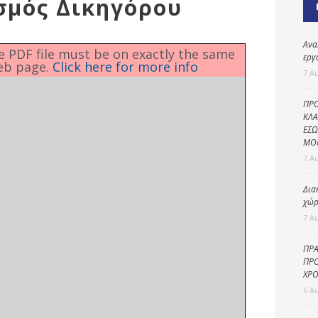
ισμός Δικηγόρου
Καθαριότητα και
περιβάλλον
Δημοτική
Ανα
he PDF file must be on exactly the same
αστυνομία
εργ
eb page.
Click here for more info
7 Α
Γραφείο εσόδων
ΠΡΟ
Παιδικοί σταθμοί
ΚΛΑ
ΕΣΩ
Πολιτική
ΜΟ
προστασία
7 Α
Δια
χώρ
7 Α
ΠΡΑ
ΠΡΟ
ΧΡΟ
6 Α