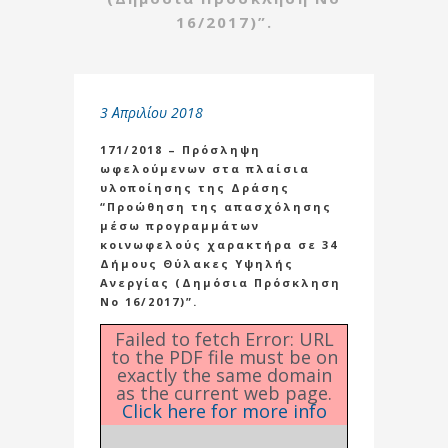
16/2017)”.
3 Απριλίου 2018
171/2018 – Πρόσληψη
ωφελούμενων στα πλαίσια
υλοποίησης της Δράσης
“Προώθηση της απασχόλησης
μέσω προγραμμάτων
κοινωφελούς χαρακτήρα σε 34
Δήμους Θύλακες Υψηλής
Ανεργίας (Δημόσια Πρόσκληση
Νο 16/2017)”.
Failed to fetch Error: URL
to the PDF file must be on
exactly the same domain
as the current web page.
Click here for more info