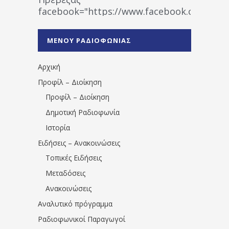
facebook="https://www.facebook.co
%CE%A1%CE%B1%CE%B4%CE%B9%CE%BF%
%CE%A0%CF%81%CE%AD%CE%B2%CE%B5%
ΜΕΝΟΥ ΡΑΔΙΟΦΩΝΙΑΣ
1531194763766854/" artist="" ]
Αρχική
Προφίλ – Διοίκηση
Προφίλ – Διοίκηση
Δημοτική Ραδιοφωνία
Ιστορία
Ειδήσεις – Ανακοινώσεις
Τοπικές Ειδήσεις
Μεταδόσεις
Ανακοινώσεις
Αναλυτικό πρόγραμμα
Ραδιοφωνικοί Παραγωγοί