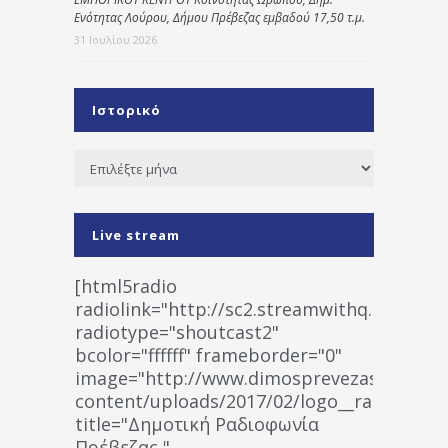
Ενότητας Λούρου, Δήμου Πρέβεζας εμβαδού 17,50 τ.μ.
31 Ιουλίου 2026
Ιστορικό
Ιστορικό
Live stream
[html5radio
radiolink="http://sc2.streamwithq.com:802
radiotype="shoutcast2"
bcolor="ffffff" frameborder="0"
image="http://www.dimosprevezas.gr/wp-
content/uploads/2017/02/logo__radiofonias
title="Δημοτική Ραδιοφωνία
Πρέβεζας "