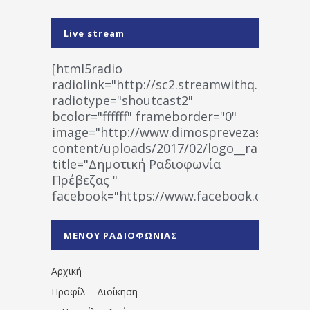
Live stream
[html5radio
radiolink="http://sc2.streamwithq.com:802
radiotype="shoutcast2"
bcolor="ffffff" frameborder="0"
image="http://www.dimosprevezas.gr/wp-
content/uploads/2017/02/logo__radiofonias
title="Δημοτική Ραδιοφωνία
Πρέβεζας "
facebook="https://www.facebook.co
%CE%A1%CE%B1%CE%B4%CE%B9%CE%BF%
%CE%A0%CF%81%CE%AD%CE%B2%CE%B5%
ΜΕΝΟΥ ΡΑΔΙΟΦΩΝΙΑΣ
1531194763766854/" artist="" ]
Αρχική
Προφίλ – Διοίκηση