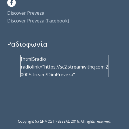
Discover Preveza
Discover Preveza (Facebook)
Ραδιοφωνία
[html5radio
radiolink="https://sc2.streamwithq.com:2
000/stream/DimPreveza"
radiotype="shoutcast2" bcolor="40566d"
frameborder="0" image="/wp-
content/uploads/2017/02/logo__radiofo
nias.jpg" title="Δημοτική Ραδιοφωνία
Πρέβεζας"
facebook="https://www.facebook.com/%
Copyright (c) ΔΗΜΟΣ ΠΡΕΒΕΖΑΣ 2016. All rights reserved.
CE%94%CE%B7%CE%BC%CE%BF%CF%8