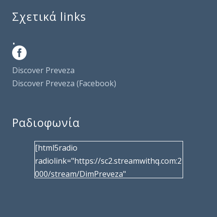
Σχετικά links
.
Discover Preveza
Discover Preveza (Facebook)
Ραδιοφωνία
[html5radio
radiolink="https://sc2.streamwithq.com:2
000/stream/DimPreveza"
radiotype="shoutcast2" bcolor="40566d"
frameborder="0" image="/wp-
content/uploads/2017/02/logo__radiofo