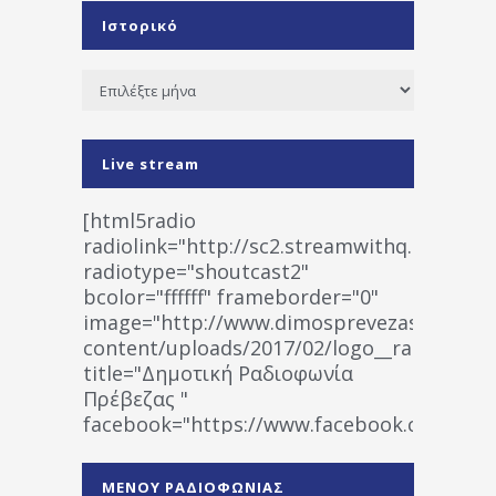
Ιστορικό
Ιστορικό
Live stream
[html5radio
radiolink="http://sc2.streamwithq.com:802
radiotype="shoutcast2"
bcolor="ffffff" frameborder="0"
image="http://www.dimosprevezas.gr/wp-
content/uploads/2017/02/logo__radiofonias
title="Δημοτική Ραδιοφωνία
Πρέβεζας "
facebook="https://www.facebook.co
%CE%A1%CE%B1%CE%B4%CE%B9%CE%BF%
%CE%A0%CF%81%CE%AD%CE%B2%CE%B5%
ΜΕΝΟΥ ΡΑΔΙΟΦΩΝΙΑΣ