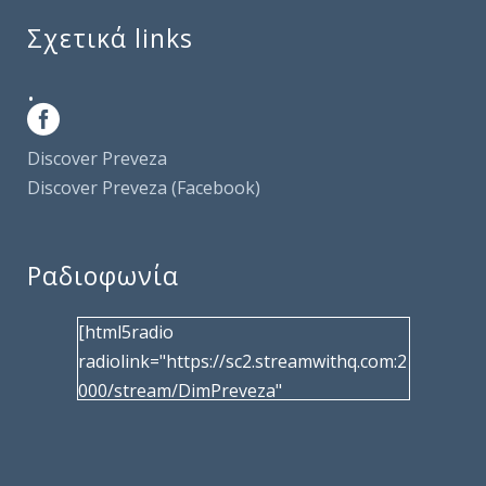
Σχετικά links
.
Discover Preveza
Discover Preveza (Facebook)
Ραδιοφωνία
[html5radio
radiolink="https://sc2.streamwithq.com:2
000/stream/DimPreveza"
radiotype="shoutcast2" bcolor="40566d"
frameborder="0" image="/wp-
content/uploads/2017/02/logo__radiofo