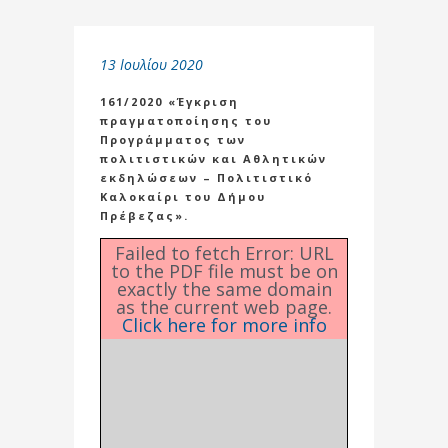
13 Ιουλίου 2020
161/2020 «Έγκριση
πραγματοποίησης του
Προγράμματος των
πολιτιστικών και Αθλητικών
εκδηλώσεων – Πολιτιστικό
Καλοκαίρι του Δήμου
Πρέβεζας».
Failed to fetch Error: URL
to the PDF file must be on
exactly the same domain
as the current web page.
Click here for more info