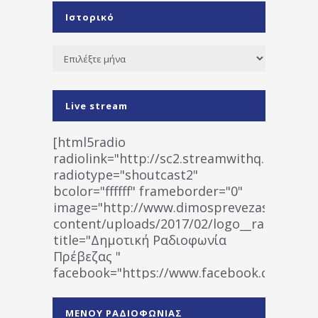
Ιστορικό
Ιστορικό
Live stream
[html5radio
radiolink="http://sc2.streamwithq.com:802
radiotype="shoutcast2"
bcolor="ffffff" frameborder="0"
image="http://www.dimosprevezas.gr/wp-
content/uploads/2017/02/logo__radiofonias
title="Δημοτική Ραδιοφωνία
Πρέβεζας "
facebook="https://www.facebook.co
%CE%A1%CE%B1%CE%B4%CE%B9%CE%BF%
%CE%A0%CF%81%CE%AD%CE%B2%CE%B5%
ΜΕΝΟΥ ΡΑΔΙΟΦΩΝΙΑΣ