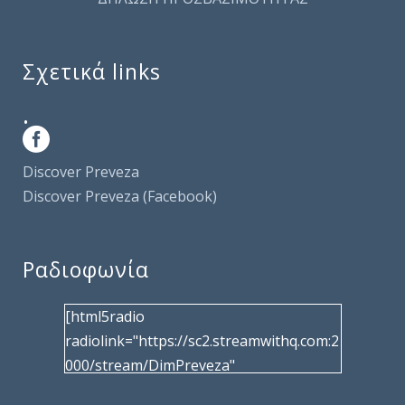
Σχετικά links
.
Discover Preveza
Discover Preveza (Facebook)
Ραδιοφωνία
[html5radio
radiolink="https://sc2.streamwithq.com:2
000/stream/DimPreveza"
radiotype="shoutcast2" bcolor="40566d"