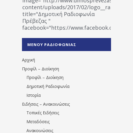
image="http://www.dimosprevezas.gr/wp-
content/uploads/2017/02/logo__radiofonias
title="Δημοτική Ραδιοφωνία
Πρέβεζας "
facebook="https://www.facebook.co
%CE%A1%CE%B1%CE%B4%CE%B9%CE%BF%
%CE%A0%CF%81%CE%AD%CE%B2%CE%B5%
ΜΕΝΟΥ ΡΑΔΙΟΦΩΝΙΑΣ
1531194763766854/" artist="" ]
Αρχική
Προφίλ – Διοίκηση
Προφίλ – Διοίκηση
Δημοτική Ραδιοφωνία
Ιστορία
Ειδήσεις – Ανακοινώσεις
Τοπικές Ειδήσεις
Μεταδόσεις
Ανακοινώσεις