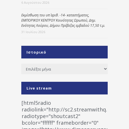
6 Αυγούστου 2026
Εκμίσθωση του υπ΄ αριθ. -14- καταστήματος,
ΕΜΠΟΡΙΚΟΥ ΚΕΝΤΡΟΥ Κοινότητας Ωρωπού, Δημ.
Ενότητας Λούρου, Δήμου Πρέβεζας εμβαδού 17,50 τ.μ.
31 Ιουλίου 2026
Ιστορικό
Ιστορικό
Live stream
[html5radio
radiolink="http://sc2.streamwithq.com:802
radiotype="shoutcast2"
bcolor="ffffff" frameborder="0"