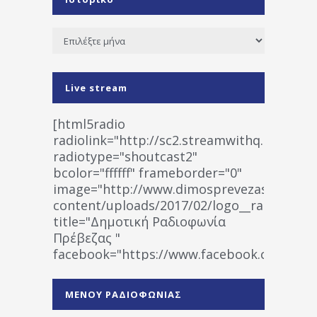
Ιστορικό
Live stream
[html5radio
radiolink="http://sc2.streamwithq.com:802
radiotype="shoutcast2"
bcolor="ffffff" frameborder="0"
image="http://www.dimosprevezas.gr/wp-
content/uploads/2017/02/logo__radiofonias
title="Δημοτική Ραδιοφωνία
Πρέβεζας "
facebook="https://www.facebook.co
%CE%A1%CE%B1%CE%B4%CE%B9%CE%BF%
%CE%A0%CF%81%CE%AD%CE%B2%CE%B5%
ΜΕΝΟΥ ΡΑΔΙΟΦΩΝΙΑΣ
1531194763766854/" artist="" ]