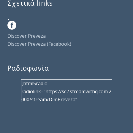
Σχετικά links
.
Discover Preveza
Discover Preveza (Facebook)
Ραδιοφωνία
[html5radio
radiolink="https://sc2.streamwithq.com:2
000/stream/DimPreveza"
radiotype="shoutcast2" bcolor="40566d"
frameborder="0" image="/wp-
content/uploads/2017/02/logo__radiofo
nias.jpg" title="Δημοτική Ραδιοφωνία