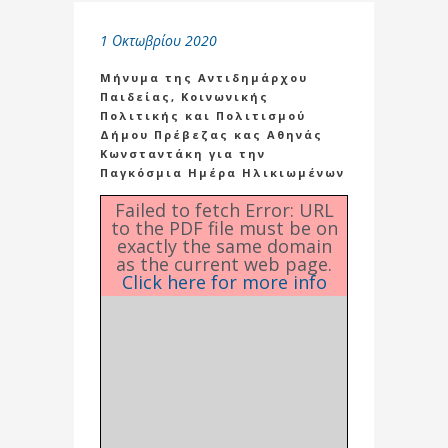
1 Οκτωβρίου 2020
Μήνυμα της Αντιδημάρχου
Παιδείας, Κοινωνικής
Πολιτικής και Πολιτισμού
Δήμου Πρέβεζας κας Αθηνάς
Κωνσταντάκη για την
Παγκόσμια Ημέρα Ηλικιωμένων
Failed to fetch Error: URL
to the PDF file must be on
exactly the same domain
as the current web page.
Click here for more info