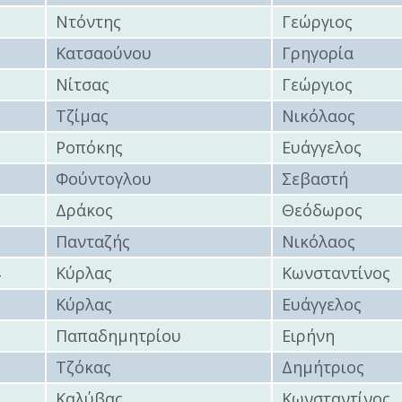
6
Ντόντης
Γεώργιος
7
Κατσαούνου
Γρηγορία
8
Νίτσας
Γεώργιος
9
Τζίμας
Νικόλαος
0
Ροπόκης
Ευάγγελος
1
Φούντογλου
Σεβαστή
2
Δράκος
Θεόδωρος
3
Πανταζής
Νικόλαος
4
Κύρλας
Κωνσταντίνος
5
Κύρλας
Ευάγγελος
6
Παπαδημητρίου
Ειρήνη
7
Τζόκας
Δημήτριος
8
Καλύβας
Κωνσταντίνος