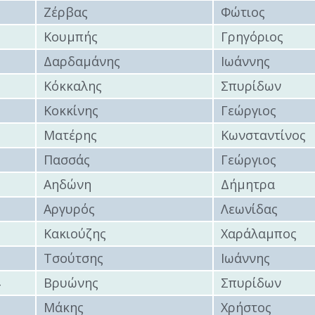
Ζέρβας
Φώτιος
Κουμπής
Γρηγόριος
ύ
Δαρδαμάνης
Ιωάννης
ζας
Κόκκαλης
Σπυρίδων
ίου
Κοκκίνης
Γεώργιος
Ματέρης
Κωνσταντίνος
Πασσάς
Γεώργιος
0
Αηδώνη
Δήμητρα
1
Αργυρός
Λεωνίδας
2
Κακιούζης
Χαράλαμπος
3
Τσούτσης
Ιωάννης
4
Βρυώνης
Σπυρίδων
5
Μάκης
Χρήστος