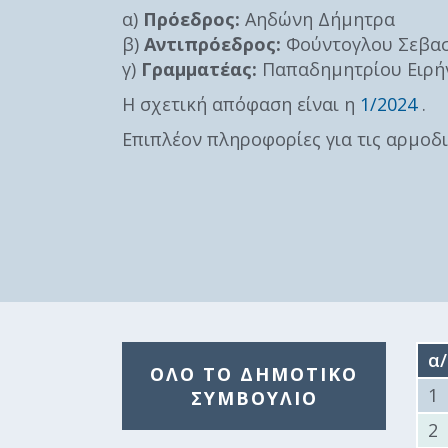
Επιτροπή
α)
Πρόεδρος:
Αηδώνη Δήμητρα
β)
Αντιπρόεδρος:
Φούντογλου Σεβα
Δημοτικές
Ενότητες
γ)
Γραμματέας:
Παπαδημητρίου Ειρή
Η σχετική απόφαση είναι η
1/2024
.
Επιπλέον πληροφορίες για τις αρμοδ
Αθλητικές
Υποδομές
α
ΌΛΟ ΤΟ ΔΗΜΟΤΙΚΌ
1
Αθλητικές
ΣΥΜΒΟΎΛΙΟ
Εκδηλώσεις
2