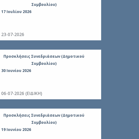
Συμβουλίου)
19 Ιουνίου 20
17 Ιουλίου 2026
157/2026Εξέτ
Πυροσβεστικ
παραχώρηση 
23-07-2026
Βράχου.
Προσκλήσεις Συνεδριάσεων (Δημοτικού
Αποφάσει
Συμβουλίου)
19 Ιουνίου 20
30 Ιουνίου 2026
154/2026Εκμ
στη θέση “Κ
Κοινότητας Σ
06-07-2026 (ΕΙΔΙΚΗ)
Λούρου, Δήμ
Προσκλήσεις Συνεδριάσεων (Δημοτικού
Αποφάσει
Συμβουλίου)
19 Ιουνίου 20
19 Ιουνίου 2026
151/2026Έγκ
μαθητείας στ