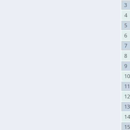
Δημοτική
3
Βιβλιοθήκη
4
Δίκτυο
Εθελοντισμο
5
Δήμου Πρέβε
6
Κέντρο δια β
Μάθησης
7
8
9
1
1
1
1
1
1