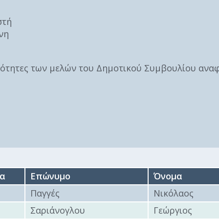
Καθαριότητα και
περιβάλλον
στή
Δημοτική
νη
αστυνομία
Γραφείο εσόδων
ιότητες των μελών του Δημοτικού Συμβουλίου ανα
Παιδικοί σταθμοί
Πολιτική
προστασία
/α
Επώνυμο
Όνομα
Παγγές
Νικόλαος
Σαριάνογλου
Γεώργιος