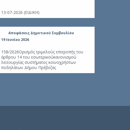
Μεταλυκειακ
αποφοίτων Ε
13-07-2026 (ΕΙΔΙΚΗ)
καθορισμόςα
Μεταλυκειακό
γιααπασχόλη
περίοδο 202
Αποφάσεις Δημοτικού Συμβουλίου
Αποφάσει
19 Ιουνίου 2026
19 Ιουνίου 20
158/2026Ορισμός τριμελούς επιτροπής του
άρθρου 14 του εσωτερικούκανονισμού
148/2026Μίσ
λειτουργίας συστήματος κοινοχρήστων
λειτουργία 
ποδηλάτων Δήμου Πρέβεζας
τηςΑνακύκλώ