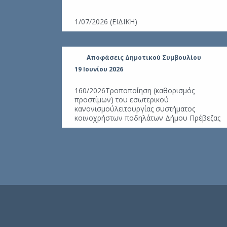
πολογισμού
τους 2026
1/07/2026 (ΕΙΔΙΚΗ)
ουλίου
Αποφάσεις Δημοτικού Συμβουλίου
19 Ιουνίου 2026
νης
160/2026Τροποποίηση (καθορισμός
προστίμων) του εσωτερικού
 Ανδρέα της
κανονισμούλειτουργίας συστήματος
 τάφρου
κοινοχρήστων ποδηλάτων Δήμου Πρέβεζας
-2027 (κωδ.