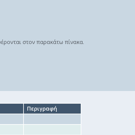
Κοινωνικό
παντοπωλείο
Kοινωνικό
φαρμακείο
φέρονται στον παρακάτω πίνακα.
Πρόγραμμα
“Βοήθεια στο σπίτι”
Κέντρο Ημερήσιας
Φροντίδας
Ηλικιωμένων
(Κ.Η.Φ.Η.) Πρέβεζας
Περιγραφή