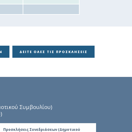
Ν
ΔΕΊΤΕ ΌΛΕΣ ΤΙΣ ΠΡΟΣΚΛΉΣΕΙΣ
οτικού Συμβουλίου)
)
Προσκλήσεις Συνεδριάσεων (Δημοτικού
Αποφάσει