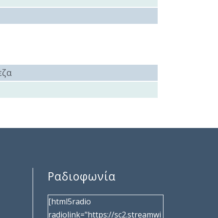
εζα
Ραδιοφωνία
[html5radio
radiolink="https://sc2.streamwi