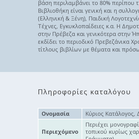
βάση περιλαμβάνει το 80% περίπου τω
Επιτροπή
Βιβλιοθήκη είναι γενική και η συλλο
Δημοτικές
(Ελληνική & Ξένη), Παιδική Λογοτεχν
Ενότητες
Τέχνες, Εγκυκλοπαίδειες κ.α. Η Δημο
στην Πρέβεζα και γενικότερα στην Ήπ
εκδίδει το περιοδικό Πρεβεζάνικα Χρ
τίτλους βιβλίων με θέματα και πρόσ
Πληροφορίες καταλόγου
Αθλητικές
Υποδομές
Ονομασία
Κύριος Κατάλογος, 
Αθλητικές
Περιέχει μονογραφί
Εκδηλώσεις
Περιεχόμενο
τοπικού κυρίως χαρ
Γράμματα).