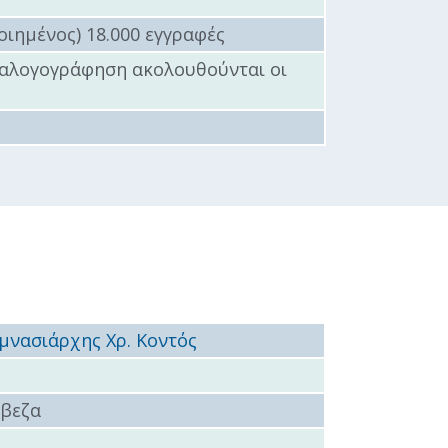
οιημένος) 18.000 εγγραφές
αταλογογράφηση ακολουθούνται οι
μνασιάρχης Χρ. Κοντός
έβεζα