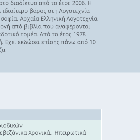
το διαδίκτυο από το έτος 2006. Η
Κοινωνικό
ε ιδιαίτερο βάρος στη Λογοτεχνία
παντοπωλείο
οσοφία, Αρχαία Ελληνική Λογοτεχνία,
λλογή από βιβλία που αναφέρονται
Kοινωνικό
φαρμακείο
δοτικό τομέα. Από το έτος 1978
ή. Έχει εκδώσει επίσης πάνω από 10
Πρόγραμμα
ζα.
“Βοήθεια στο σπίτι”
Κέντρο Ημερήσιας
Φροντίδας
Ηλικιωμένων
(Κ.Η.Φ.Η.) Πρέβεζας
ριοδικών
εβεζάνικα Χρονικά., Ηπειρωτικά