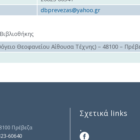
dbprevezas@yahoo.gr
 Βιβλιοθήκης
σόγειο Θεοφανείου Αίθουσα Τέχνης) – 48100 – Πρέβ
Σχετικά links
.
48100 Πρέβεζα
823-60640