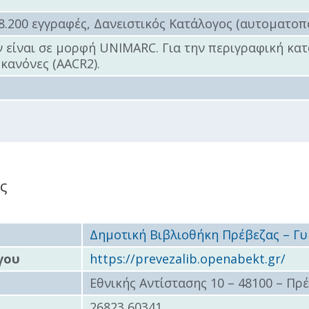
8.200 εγγραφές, Δανειστικός Κατάλογος (αυτοματοπ
 είναι σε μορφή UNIMARC. Για την περιγραφική κ
ύ
κανόνες (AACR2).
ζας
ίου
ς
Δημοτική Βιβλιοθήκη Πρέβεζας – Γυ
γου
https://prevezalib.openabekt.gr/
Εθνικής Αντίστασης 10 – 48100 – Πρ
26823 60341