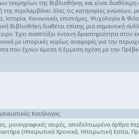
Καθαριότητα και
ν τεκμηρίων της Βιβλιοθήκης και είναι διαθέσιμη σ
περιβάλλον
γή της περιλαμβάνει όλες τις κατηγορίες γνώσεων, μ
ία, Ιστορία, Κοινωνικές επιστήμες, Ψυχολογία & Φιλ
Δημοτική
αστυνομία
τική Βιβλιοθήκη διαθέτει επίσης μια σημαντική συ
ειρο. Έχει αναπτύξει έντονη δραστηριότητα στον εκ
Γραφείο εσόδων
ονικά με ιστορικές κυρίως αναφορές για την περιοχ
Παιδικοί σταθμοί
ωπα που έχουν άμεση ή έμμεση σχέση με την Πρέβε
Πολιτική
προστασία
Δανειστικός Κατάλογος
ες, μονογραφικές σειρές, αποδελτιωμένα άρθρα πε
ακτήρα (Ηπειρωτικά Χρονικά, Ηπειρωτική Εστία, Πρ