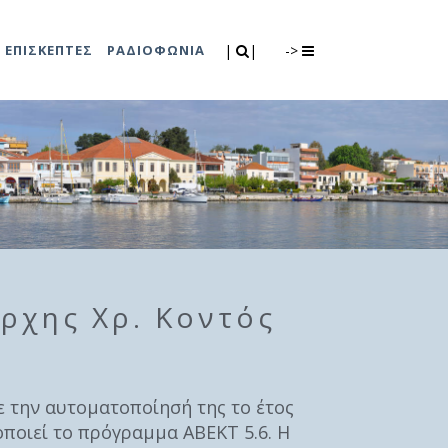
Search
|
|
ΕΠΙΣΚΕΠΤΕΣ
ΡΑΔΙΟΦΩΝΙΑ
|
|
->
0
λιτισμού
Τμήμα Πρόνοιας
7
ικές εκδηλώσεις
Κέντρο
συμβουλευτικής
υποστήριξης
γυναικών
ρχης Χρ. Κοντός
Κέντρο ανοιχτής
προστασίας
ηλικιωμένων
(Κ.Α.Π.Η.)
ε την αυτοματοποίησή της το έτος
οποιεί το πρόγραμμα ΑΒΕΚΤ 5.6. Η
Κέντρο κοινότητας