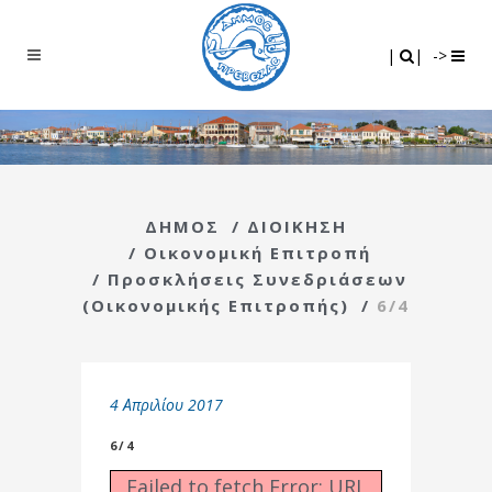
Search
|
|
|
|
->
ΔΗΜΟΣ
/
ΔΙΟΙΚΗΣΗ
/
Οικονομική Επιτροπή
/
Προσκλήσεις Συνεδριάσεων
(Οικονομικής Επιτροπής)
/
6/4
4 Απριλίου 2017
6/4
Failed to fetch Error: URL