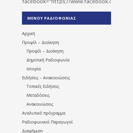
facebook="https://www.facebook.co
%CE%A1%CE%B1%CE%B4%CE%B9%CE%BF%
%CE%A0%CF%81%CE%AD%CE%B2%CE%B5%
ΜΕΝΟΥ ΡΑΔΙΟΦΩΝΙΑΣ
1531194763766854/" artist="" ]
Αρχική
Προφίλ – Διοίκηση
Προφίλ – Διοίκηση
Δημοτική Ραδιοφωνία
Ιστορία
Ειδήσεις – Ανακοινώσεις
Τοπικές Ειδήσεις
Μεταδόσεις
Ανακοινώσεις
Αναλυτικό πρόγραμμα
Ραδιοφωνικοί Παραγωγοί
Διαφήμιση