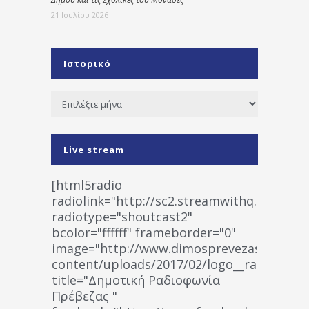
21 Ιουλίου 2026
Ιστορικό
Ιστορικό
Live stream
[html5radio
radiolink="http://sc2.streamwithq.com:802
radiotype="shoutcast2"
bcolor="ffffff" frameborder="0"
image="http://www.dimosprevezas.gr/wp-
content/uploads/2017/02/logo__radiofonias
title="Δημοτική Ραδιοφωνία
Πρέβεζας "