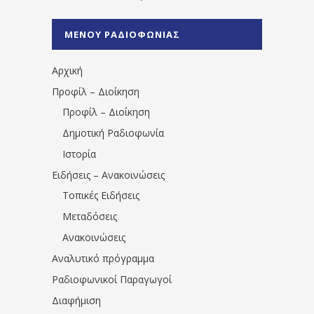
%CE%A1%CE%B1%CE%B4%CE%B9%CE%BF%
%CE%A0%CF%81%CE%AD%CE%B2%CE%B5%
ΜΕΝΟΥ ΡΑΔΙΟΦΩΝΙΑΣ
1531194763766854/" artist="" ]
Αρχική
Προφίλ – Διοίκηση
Προφίλ – Διοίκηση
Δημοτική Ραδιοφωνία
Ιστορία
Ειδήσεις – Ανακοινώσεις
Τοπικές Ειδήσεις
Μεταδόσεις
Ανακοινώσεις
Αναλυτικό πρόγραμμα
Ραδιοφωνικοί Παραγωγοί
Διαφήμιση