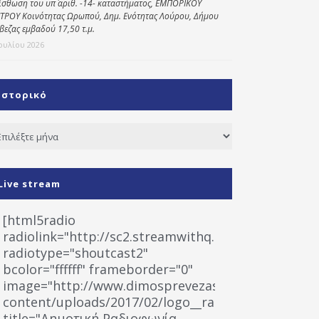
ίσθωση του υπ΄ αριθ. -14- καταστήματος, ΕΜΠΟΡΙΚΟΥ
ΤΡΟΥ Κοινότητας Ωρωπού, Δημ. Ενότητας Λούρου, Δήμου
βεζας εμβαδού 17,50 τ.μ.
Ιουλίου 2026
Ιστορικό
τορικό
Live stream
[html5radio
radiolink="http://sc2.streamwithq.com:8028/stream
radiotype="shoutcast2"
bcolor="ffffff" frameborder="0"
image="http://www.dimosprevezas.gr/wp-
content/uploads/2017/02/logo__radiofonias.jpg"
title="Δημοτική Ραδιοφωνία