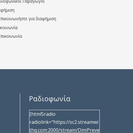
διοφωνικοί Παραγωγοί
αφήμιση
Επικοινωνήστε για διαφήμιση
ικοινωνία
Επικοινωνία
Ραδιοφωνία
[html5radio
radiolink="https://sc2.streamwi
thq.com:2000/stream/DimPreve