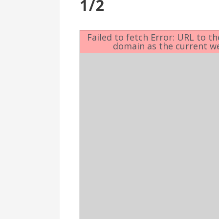
1/2
Επιτροπή
Δημοτικές
Ενότητες
Failed to fetch Error: URL to t
domain as the current w
Αθλητικές
Υποδομές
Αθλητικές
Εκδηλώσεις