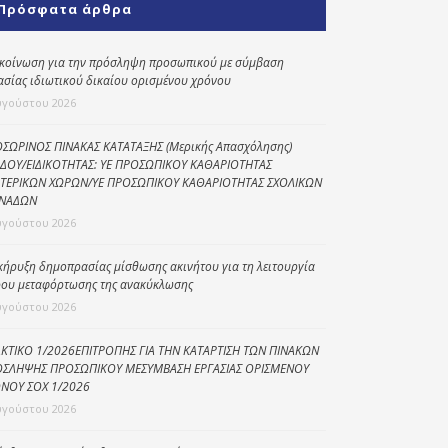
Πρόσφατα άρθρα
Κοινωνικό
παντοπωλείο
κοίνωση για την πρόσληψη προσωπικού με σύμβαση
ασίας ιδιωτικού δικαίου ορισμένου χρόνου
Kοινωνικό
φαρμακείο
υγούστου 2026
Πρόγραμμα
ΣΩΡΙΝΟΣ ΠΙΝΑΚΑΣ ΚΑΤΑΤΑΞΗΣ (Μερικής Απασχόλησης)
“Βοήθεια στο σπίτι”
ΔΟΥ/ΕΙΔΙΚΟΤΗΤΑΣ: ΥΕ ΠΡΟΣΩΠΙΚΟΥ ΚΑΘΑΡΙΟΤΗΤΑΣ
ΤΕΡΙΚΩΝ ΧΩΡΩΝ/ΥΕ ΠΡΟΣΩΠΙΚΟΥ ΚΑΘΑΡΙΟΤΗΤΑΣ ΣΧΟΛΙΚΩΝ
Κέντρο Ημερήσιας
ΝΑΔΩΝ
Φροντίδας
υγούστου 2026
Ηλικιωμένων
(Κ.Η.Φ.Η.) Πρέβεζας
κήρυξη δημοπρασίας μίσθωσης ακινήτου για τη λειτουργία
ου μεταφόρτωσης της ανακύκλωσης
υγούστου 2026
ΚΤΙΚΟ 1/2026ΕΠΙΤΡΟΠΗΣ ΓΙΑ ΤΗΝ ΚΑΤΑΡΤΙΣΗ ΤΩΝ ΠΙΝΑΚΩΝ
ΣΛΗΨΗΣ ΠΡΟΣΩΠΙΚΟΥ ΜΕΣΥΜΒΑΣΗ ΕΡΓΑΣΙΑΣ ΟΡΙΣΜΕΝΟΥ
ΝΟΥ ΣΟΧ 1/2026
υγούστου 2026