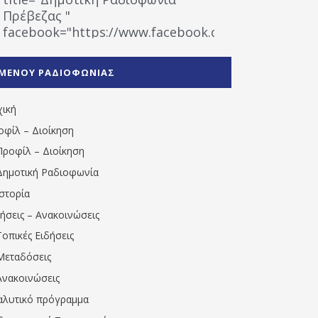
Πρέβεζας "
facebook="https://www.facebook.com/%CE%9
%CE%A1%CE%B1%CE%B4%CE%B9%CE%BF%CF%86
%CE%A0%CF%81%CE%AD%CE%B2%CE%B5%CE%B6%
ΜΕΝΟΥ ΡΑΔΙΟΦΩΝΙΑΣ
1531194763766854/" artist="" ]
χική
οφίλ – Διοίκηση
Προφίλ – Διοίκηση
Δημοτική Ραδιοφωνία
Ιστορία
δήσεις – Ανακοινώσεις
Τοπικές Ειδήσεις
Μεταδόσεις
Ανακοινώσεις
αλυτικό πρόγραμμα