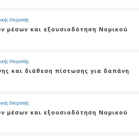
Καθαριότητα και
περιβάλλον
Δημοτική
ικής Επιτροπής
αστυνομία
ων μέσων και εξουσιοδότηση Νομικού
Γραφείο εσόδων
Παιδικοί σταθμοί
Πολιτική
ικής Επιτροπής
προστασία
νης και διάθεση πίστωσης για δαπάνη
ικής Επιτροπής
ων μέσων και εξουσιοδότηση Νομικού