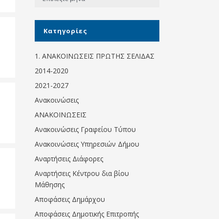
Κοινωνικό
παντοπωλείο
Kατηγορίες
Kοινωνικό
φαρμακείο
1. ΑΝΑΚΟΙΝΩΣΕΙΣ ΠΡΩΤΗΣ ΣΕΛΙΔΑΣ
Πρόγραμμα
2014-2020
“Βοήθεια στο σπίτι”
2021-2027
Κέντρο Ημερήσιας
Ανακοινώσεις
Φροντίδας
Ηλικιωμένων
ΑΝΑΚΟΙΝΩΣΕΙΣ
(Κ.Η.Φ.Η.) Πρέβεζας
Ανακοινώσεις Γραφείου Τύπου
Ανακοινώσεις Υπηρεσιών Δήμου
Αναρτήσεις Διάφορες
Αναρτήσεις Κέντρου δια βίου
Μάθησης
Αποφάσεις Δημάρχου
Αποφάσεις Δημοτικής Επιτροπής