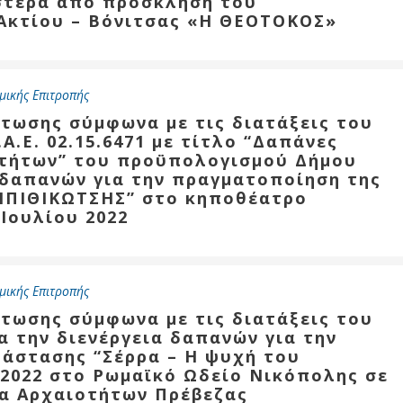
στερα από πρόσκληση του
Καθαριότητα και
Ακτίου – Βόνιτσας «Η ΘΕΟΤΟΚΟΣ»
περιβάλλον
Δημοτική
αστυνομία
μικής Επιτροπής
Γραφείο εσόδων
στωσης σύμφωνα με τις διατάξεις του
Παιδικοί σταθμοί
.Α.Ε. 02.15.6471 με τίτλο “Δαπάνες
οτήτων” του προϋπολογισμού Δήμου
Πολιτική
α δαπανών για την πραγματοποίηση της
προστασία
ΜΠΙΘΙΚΩΤΣΗΣ” στο κηποθέατρο
 Ιουλίου 2022
μικής Επιτροπής
στωσης σύμφωνα με τις διατάξεις του
ια την διενέργεια δαπανών για την
άστασης “Σέρρα – Η ψυχή του
 2022 στο Ρωμαϊκό Ωδείο Νικόπολης σε
ία Αρχαιοτήτων Πρέβεζας