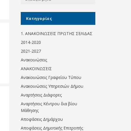
Κοινωνικό
παντοπωλείο
Kατηγορίες
Kοινωνικό
φαρμακείο
1. ΑΝΑΚΟΙΝΩΣΕΙΣ ΠΡΩΤΗΣ ΣΕΛΙΔΑΣ
Πρόγραμμα
2014-2020
“Βοήθεια στο σπίτι”
2021-2027
Κέντρο Ημερήσιας
Ανακοινώσεις
Φροντίδας
Ηλικιωμένων
ΑΝΑΚΟΙΝΩΣΕΙΣ
(Κ.Η.Φ.Η.) Πρέβεζας
Ανακοινώσεις Γραφείου Τύπου
Ανακοινώσεις Υπηρεσιών Δήμου
Αναρτήσεις Διάφορες
Αναρτήσεις Κέντρου δια βίου
Μάθησης
Αποφάσεις Δημάρχου
Αποφάσεις Δημοτικής Επιτροπής