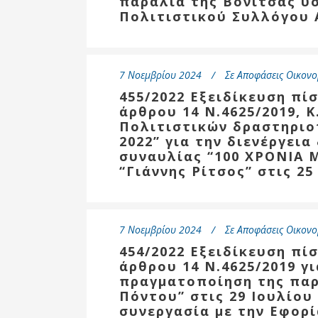
παραλία της Βόνιτσας ύ
Επιτροπή
Πολιτιστικού Συλλόγου 
Δημοτικές
Ενότητες
7 Νοεμβρίου 2024
Σε
Αποφάσεις Οικονο
455/2022 Εξειδίκευση πί
άρθρου 14 Ν.4625/2019, Κ
Πολιτιστικών δραστηρι
2022” για την διενέργει
συναυλίας “100 ΧΡΟΝΙΑ 
“Γιάννης Ρίτσος” στις 25
7 Νοεμβρίου 2024
Σε
Αποφάσεις Οικονο
Αθλητικές
454/2022 Εξειδίκευση πί
Υποδομές
άρθρου 14 Ν.4625/2019 γ
Αθλητικές
πραγματοποίηση της παρ
Εκδηλώσεις
Πόντου” στις 29 Ιουλίου
συνεργασία με την Εφορ