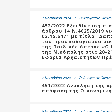
Δημοτική
Βιβλιοθήκη
Δίκτυο
7 Νοεμβρίου 2024
Σε
Αποφάσεις Οικονο
Εθελοντισμο
Δήμου Πρέβε
452/2022 Εξειδίκευση πί
άρθρου 14 Ν.4625/2019 γ
Κέντρο δια β
02.15.6471 με τίτλο “Δα
Μάθησης
του προϋπολογισμού οικ
της Παιδικής όπερας «O
της Νικόπολης στις 20-2
Εφορία Αρχαιοτήτων Πρέ
7 Νοεμβρίου 2024
Σε
Αποφάσεις Οικονο
451/2022 Ανάκληση της α
απόφαση της Οικονομική
6 Νοεμβρίου 2024
Σε
Αποφάσεις Οικονο