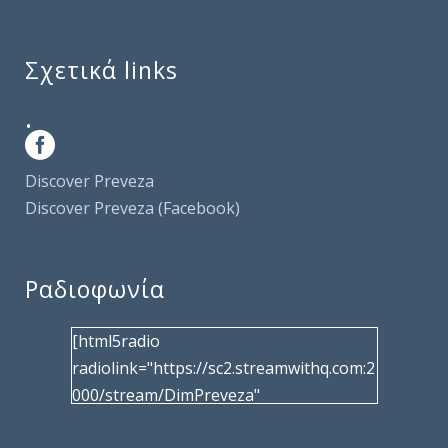
Σχετικά links
.
Discover Preveza
Discover Preveza (Facebook)
Ραδιοφωνία
[html5radio
radiolink="https://sc2.streamwithq.com:2
000/stream/DimPreveza"
radiotype="shoutcast2" bcolor="40566d"