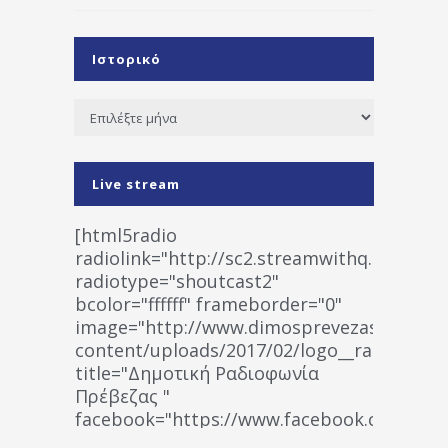
Ιστορικό
Ιστορικό
Live stream
[html5radio
radiolink="http://sc2.streamwithq.com:802
radiotype="shoutcast2"
bcolor="ffffff" frameborder="0"
image="http://www.dimosprevezas.gr/wp-
content/uploads/2017/02/logo__radiofonias
title="Δημοτική Ραδιοφωνία
Πρέβεζας "
facebook="https://www.facebook.co
%CE%A1%CE%B1%CE%B4%CE%B9%CE%BF%