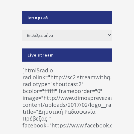
Ιστορικό
Ιστορικό
Live stream
[html5radio
radiolink="http://sc2.streamwithq.com:802
radiotype="shoutcast2"
bcolor="ffffff" frameborder="0"
image="http://www.dimosprevezas.gr/wp-
content/uploads/2017/02/logo__radiofonias
title="Δημοτική Ραδιοφωνία
Πρέβεζας "
facebook="https://www.facebook.co
%CE%A1%CE%B1%CE%B4%CE%B9%CE%BF%