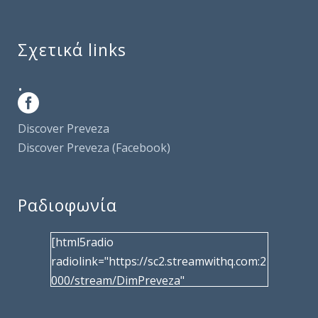
Σχετικά links
.
Discover Preveza
Discover Preveza (Facebook)
Ραδιοφωνία
[html5radio
radiolink="https://sc2.streamwithq.com:2
000/stream/DimPreveza"
radiotype="shoutcast2" bcolor="40566d"