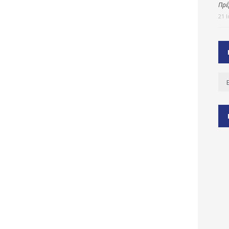
Πρέ
21 
ύ
ζας
ίου
Ισ