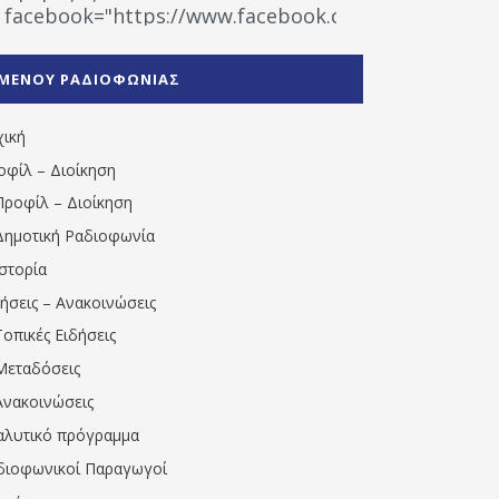
facebook="https://www.facebook.com/%CE%9
%CE%A1%CE%B1%CE%B4%CE%B9%CE%BF%CF%86
%CE%A0%CF%81%CE%AD%CE%B2%CE%B5%CE%B6%
ΜΕΝΟΥ ΡΑΔΙΟΦΩΝΙΑΣ
1531194763766854/" artist="" ]
χική
οφίλ – Διοίκηση
Προφίλ – Διοίκηση
Δημοτική Ραδιοφωνία
Ιστορία
δήσεις – Ανακοινώσεις
Τοπικές Ειδήσεις
Μεταδόσεις
Ανακοινώσεις
αλυτικό πρόγραμμα
διοφωνικοί Παραγωγοί