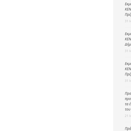
Καθαριότητα και
Εκμ
περιβάλλον
ΚΕΝ
Πρέ
Δημοτική
31 
αστυνομία
Γραφείο εσόδων
Εκμ
ΚΕΝ
Παιδικοί σταθμοί
Δήμ
31 
Πολιτική
προστασία
Εκμ
ΚΕΝ
Πρέ
31 
Προ
προ
τα 
του
21 
Πρό