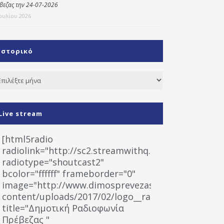
βεζας την 24-07-2026
Ιουλίου 2026
Ιστορικό
τορικό
Live stream
[html5radio
radiolink="http://sc2.streamwithq.com:8028/stream
radiotype="shoutcast2"
bcolor="ffffff" frameborder="0"
image="http://www.dimosprevezas.gr/wp-
content/uploads/2017/02/logo__radiofonias.jpg"
title="Δημοτική Ραδιοφωνία
Πρέβεζας "