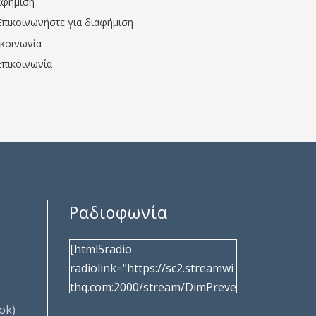
αφήμιση
Επικοινωνήστε για διαφήμιση
ικοινωνία
Επικοινωνία
Ραδιοφωνία
[html5radio
radiolink="https://sc2.streamwi
thq.com:2000/stream/DimPreve
za" radiotype="shoutcast2"
ok)