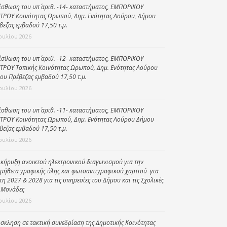
ίσθωση του υπ΄ αριθ. -14- καταστήματος, ΕΜΠΟΡΙΚΟΥ
Κοινωνικό
ΤΡΟΥ Κοινότητας Ωρωπού, Δημ. Ενότητας Λούρου, Δήμου
παντοπωλείο
βεζας εμβαδού 17,50 τ.μ.
Ιουλίου 2026
Kοινωνικό
φαρμακείο
ίσθωση του υπ΄ αριθ. -12- καταστήματος, ΕΜΠΟΡΙΚΟΥ
ΤΡΟΥ Τοπικής Κοινότητας Ωρωπού, Δημ. Ενότητας Λούρου
Πρόγραμμα
ου Πρέβεζας εμβαδού 17,50 τ.μ.
“Βοήθεια στο σπίτι”
Ιουλίου 2026
Κέντρο Ημερήσιας
Φροντίδας
ίσθωση του υπ΄ αριθ. -11- καταστήματος, ΕΜΠΟΡΙΚΟΥ
Ηλικιωμένων
ΤΡΟΥ Κοινότητας Ωρωπού, Δημ. Ενότητας Λούρου Δήμου
βεζας εμβαδού 17,50 τ.μ.
(Κ.Η.Φ.Η.) Πρέβεζας
Ιουλίου 2026
κήρυξη ανοικτού ηλεκτρονικού διαγωνισμού για την
μήθεια γραφικής ύλης και φωτοαντιγραφικού χαρτιού για
έτη 2027 & 2028 για τις υπηρεσίες του Δήμου και τις Σχολικές
 Μονάδες
Ιουλίου 2026
σκληση σε τακτική συνεδρίαση της Δημοτικής Κοινότητας