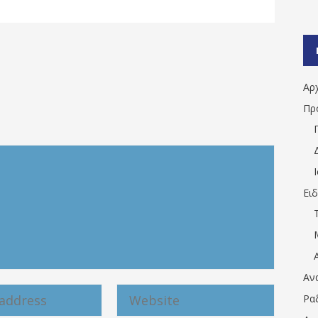
Αρ
Πρ
Ει
Αν
Ρα