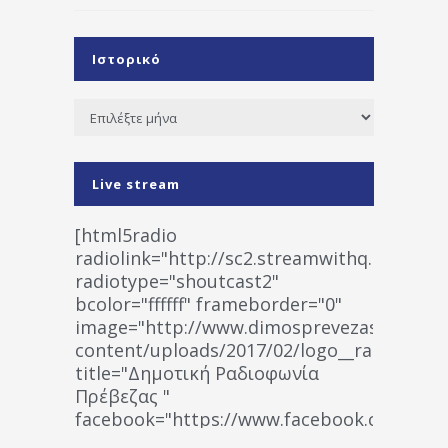
Ιστορικό
Ιστορικό
Live stream
[html5radio
radiolink="http://sc2.streamwithq.com:802
radiotype="shoutcast2"
bcolor="ffffff" frameborder="0"
image="http://www.dimosprevezas.gr/wp-
content/uploads/2017/02/logo__radiofonias
title="Δημοτική Ραδιοφωνία
Πρέβεζας "
facebook="https://www.facebook.co
%CE%A1%CE%B1%CE%B4%CE%B9%CE%BF%