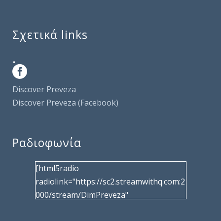
Σχετικά links
.
Discover Preveza
Discover Preveza (Facebook)
Ραδιοφωνία
[html5radio
radiolink="https://sc2.streamwithq.com:2
000/stream/DimPreveza"
radiotype="shoutcast2" bcolor="40566d"