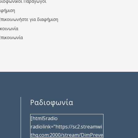
διοφωνικοί Παραγωγοί
αφήμιση
Επικοινωνήστε για διαφήμιση
ικοινωνία
Επικοινωνία
Ραδιοφωνία
[html5radio
radiolink="https://sc2.streamwi
thq.com:2000/stream/DimPreve