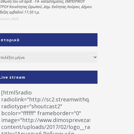
ίσθωση του υπ΄ αριθ. -14- καταστήματος, ΕΜΠΟΡΙΚΟΥ
ΤΡΟΥ Κοινότητας Ωρωπού, Δημ. Ενότητας Λούρου, Δήμου
βεζας εμβαδού 17,50 τ.μ.
Ιουλίου 2026
Ιστορικό
τορικό
Live stream
[html5radio
radiolink="http://sc2.streamwithq.com:8028/stream
radiotype="shoutcast2"
bcolor="ffffff" frameborder="0"
image="http://www.dimosprevezas.gr/wp-
content/uploads/2017/02/logo__radiofonias.jpg"
title="Δημοτική Ραδιοφωνία