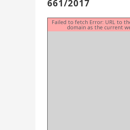
661/2017
Επιτροπή
Δημοτικές
Ενότητες
Failed to fetch Error: URL to t
domain as the current w
Αθλητικές
Υποδομές
Αθλητικές
Εκδηλώσεις