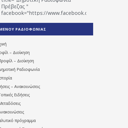
Πρέβεζας "
facebook="https://www.facebook.com/%CE%9
%CE%A1%CE%B1%CE%B4%CE%B9%CE%BF%CF%86
%CE%A0%CF%81%CE%AD%CE%B2%CE%B5%CE%B6%
ΜΕΝΟΥ ΡΑΔΙΟΦΩΝΙΑΣ
1531194763766854/" artist="" ]
χική
οφίλ – Διοίκηση
Προφίλ – Διοίκηση
Δημοτική Ραδιοφωνία
Ιστορία
δήσεις – Ανακοινώσεις
Τοπικές Ειδήσεις
Μεταδόσεις
Ανακοινώσεις
αλυτικό πρόγραμμα