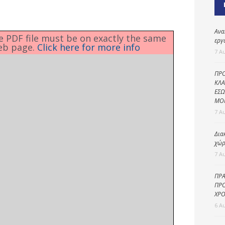
Καθαριότητα και
περιβάλλον
Δημοτική
Ανα
he PDF file must be on exactly the same
αστυνομία
εργ
eb page.
Click here for more info
7 Α
Γραφείο εσόδων
ΠΡΟ
Παιδικοί σταθμοί
ΚΛΑ
ΕΣΩ
Πολιτική
ΜΟ
προστασία
7 Α
Δια
χώρ
7 Α
ΠΡΑ
ΠΡΟ
ΧΡΟ
6 Α