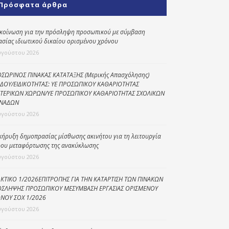
Πρόσφατα άρθρα
Κοινωνικό
παντοπωλείο
κοίνωση για την πρόσληψη προσωπικού με σύμβαση
ασίας ιδιωτικού δικαίου ορισμένου χρόνου
Kοινωνικό
φαρμακείο
υγούστου 2026
Πρόγραμμα
ΣΩΡΙΝΟΣ ΠΙΝΑΚΑΣ ΚΑΤΑΤΑΞΗΣ (Μερικής Απασχόλησης)
“Βοήθεια στο σπίτι”
ΔΟΥ/ΕΙΔΙΚΟΤΗΤΑΣ: ΥΕ ΠΡΟΣΩΠΙΚΟΥ ΚΑΘΑΡΙΟΤΗΤΑΣ
ΤΕΡΙΚΩΝ ΧΩΡΩΝ/ΥΕ ΠΡΟΣΩΠΙΚΟΥ ΚΑΘΑΡΙΟΤΗΤΑΣ ΣΧΟΛΙΚΩΝ
Κέντρο Ημερήσιας
ΝΑΔΩΝ
Φροντίδας
υγούστου 2026
Ηλικιωμένων
(Κ.Η.Φ.Η.) Πρέβεζας
κήρυξη δημοπρασίας μίσθωσης ακινήτου για τη λειτουργία
ου μεταφόρτωσης της ανακύκλωσης
υγούστου 2026
ΚΤΙΚΟ 1/2026ΕΠΙΤΡΟΠΗΣ ΓΙΑ ΤΗΝ ΚΑΤΑΡΤΙΣΗ ΤΩΝ ΠΙΝΑΚΩΝ
ΣΛΗΨΗΣ ΠΡΟΣΩΠΙΚΟΥ ΜΕΣΥΜΒΑΣΗ ΕΡΓΑΣΙΑΣ ΟΡΙΣΜΕΝΟΥ
ΝΟΥ ΣΟΧ 1/2026
υγούστου 2026