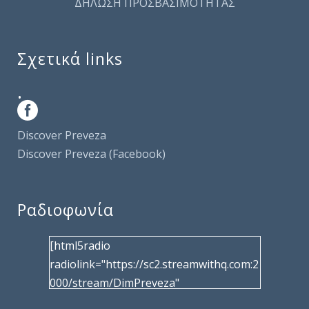
ΔΗΛΩΣΗ ΠΡΟΣΒΑΣΙΜΟΤΗΤΑΣ
Σχετικά links
.
Discover Preveza
Discover Preveza (Facebook)
Ραδιοφωνία
[html5radio
radiolink="https://sc2.streamwithq.com:2
000/stream/DimPreveza"
radiotype="shoutcast2" bcolor="40566d"