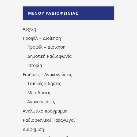
%CE%A1%CE%B1%CE%B4%CE%B9%CE%BF%
%CE%A0%CF%81%CE%AD%CE%B2%CE%B5%
ΜΕΝΟΥ ΡΑΔΙΟΦΩΝΙΑΣ
1531194763766854/" artist="" ]
Αρχική
Προφίλ – Διοίκηση
Προφίλ – Διοίκηση
Δημοτική Ραδιοφωνία
Ιστορία
Ειδήσεις – Ανακοινώσεις
Τοπικές Ειδήσεις
Μεταδόσεις
Ανακοινώσεις
Αναλυτικό πρόγραμμα
Ραδιοφωνικοί Παραγωγοί
Διαφήμιση