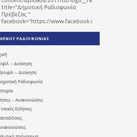
title="Δημοτική Ραδιοφωνία
Πρέβεζας "
facebook="https://www.facebook.com/%CE%9
%CE%A1%CE%B1%CE%B4%CE%B9%CE%BF%CF%86
%CE%A0%CF%81%CE%AD%CE%B2%CE%B5%CE%B6%
ΜΕΝΟΥ ΡΑΔΙΟΦΩΝΙΑΣ
1531194763766854/" artist="" ]
χική
οφίλ – Διοίκηση
Προφίλ – Διοίκηση
Δημοτική Ραδιοφωνία
Ιστορία
δήσεις – Ανακοινώσεις
Τοπικές Ειδήσεις
Μεταδόσεις
Ανακοινώσεις
αλυτικό πρόγραμμα