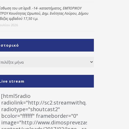
ίσθωση του υπ΄ αριθ. -14- καταστήματος, ΕΜΠΟΡΙΚΟΥ
ΤΡΟΥ Κοινότητας Ωρωπού, Δημ. Ενότητας Λούρου, Δήμου
βεζας εμβαδού 17,50 τ.μ.
Ιουλίου 2026
Ιστορικό
τορικό
Live stream
[html5radio
radiolink="http://sc2.streamwithq.com:8028/stream
radiotype="shoutcast2"
bcolor="ffffff" frameborder="0"
image="http://www.dimosprevezas.gr/wp-
content/uploads/2017/02/logo__radiofonias.jpg"