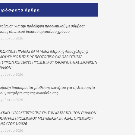
Κοινωνικό
Πρόσφατα άρθρα
παντοπωλείο
Kοινωνικό
κοίνωση για την πρόσληψη προσωπικού με σύμβαση
φαρμακείο
ασίας ιδιωτικού δικαίου ορισμένου χρόνου
υγούστου 2026
Πρόγραμμα
“Βοήθεια στο σπίτι”
ΣΩΡΙΝΟΣ ΠΙΝΑΚΑΣ ΚΑΤΑΤΑΞΗΣ (Μερικής Απασχόλησης)
ΔΟΥ/ΕΙΔΙΚΟΤΗΤΑΣ: ΥΕ ΠΡΟΣΩΠΙΚΟΥ ΚΑΘΑΡΙΟΤΗΤΑΣ
Κέντρο Ημερήσιας
ΤΕΡΙΚΩΝ ΧΩΡΩΝ/ΥΕ ΠΡΟΣΩΠΙΚΟΥ ΚΑΘΑΡΙΟΤΗΤΑΣ ΣΧΟΛΙΚΩΝ
Φροντίδας
ΝΑΔΩΝ
Ηλικιωμένων
υγούστου 2026
(Κ.Η.Φ.Η.) Πρέβεζας
κήρυξη δημοπρασίας μίσθωσης ακινήτου για τη λειτουργία
ου μεταφόρτωσης της ανακύκλωσης
υγούστου 2026
ΚΤΙΚΟ 1/2026ΕΠΙΤΡΟΠΗΣ ΓΙΑ ΤΗΝ ΚΑΤΑΡΤΙΣΗ ΤΩΝ ΠΙΝΑΚΩΝ
ΣΛΗΨΗΣ ΠΡΟΣΩΠΙΚΟΥ ΜΕΣΥΜΒΑΣΗ ΕΡΓΑΣΙΑΣ ΟΡΙΣΜΕΝΟΥ
ΝΟΥ ΣΟΧ 1/2026
υγούστου 2026