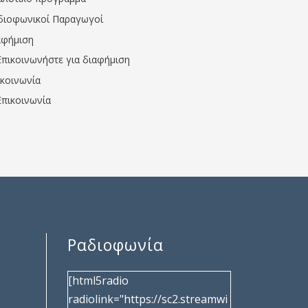
διοφωνικοί Παραγωγοί
αφήμιση
Επικοινωνήστε για διαφήμιση
ικοινωνία
Επικοινωνία
Ραδιοφωνία
[html5radio
radiolink="https://sc2.streamwi