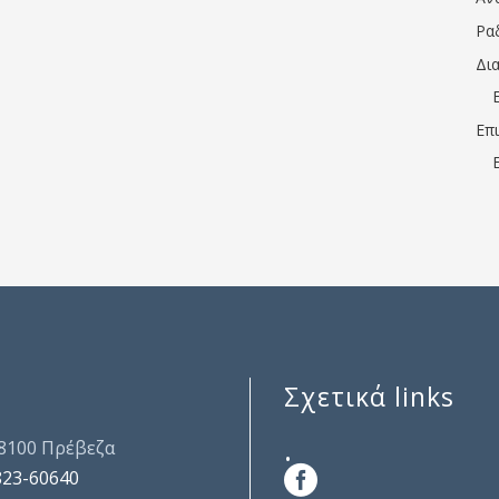
Ρα
Δι
Επ
Σχετικά links
.
48100 Πρέβεζα
823-60640