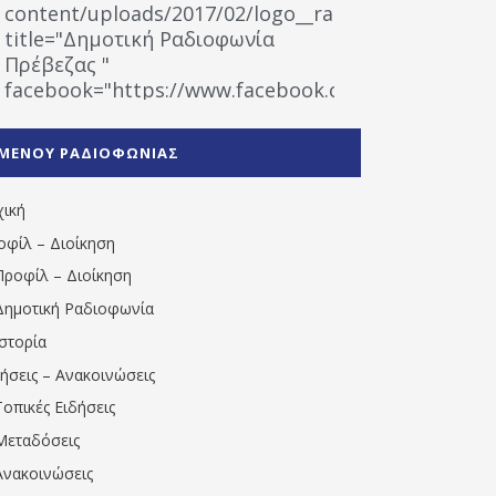
content/uploads/2017/02/logo__radiofonias.jpg"
title="Δημοτική Ραδιοφωνία
Πρέβεζας "
facebook="https://www.facebook.com/%CE%9
%CE%A1%CE%B1%CE%B4%CE%B9%CE%BF%CF%86
%CE%A0%CF%81%CE%AD%CE%B2%CE%B5%CE%B6%
ΜΕΝΟΥ ΡΑΔΙΟΦΩΝΙΑΣ
1531194763766854/" artist="" ]
χική
οφίλ – Διοίκηση
Προφίλ – Διοίκηση
Δημοτική Ραδιοφωνία
Ιστορία
δήσεις – Ανακοινώσεις
Τοπικές Ειδήσεις
Μεταδόσεις
Ανακοινώσεις