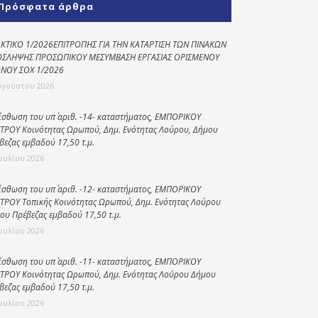
Πρόσφατα άρθρα
Κοινωνικό
παντοπωλείο
ΚΤΙΚΟ 1/2026ΕΠΙΤΡΟΠΗΣ ΓΙΑ ΤΗΝ ΚΑΤΑΡΤΙΣΗ ΤΩΝ ΠΙΝΑΚΩΝ
ΣΛΗΨΗΣ ΠΡΟΣΩΠΙΚΟΥ ΜΕΣΥΜΒΑΣΗ ΕΡΓΑΣΙΑΣ ΟΡΙΣΜΕΝΟΥ
Kοινωνικό
ΝΟΥ ΣΟΧ 1/2026
φαρμακείο
υγούστου 2026
Πρόγραμμα
“Βοήθεια στο σπίτι”
ίσθωση του υπ΄ αριθ. -14- καταστήματος, ΕΜΠΟΡΙΚΟΥ
ΤΡΟΥ Κοινότητας Ωρωπού, Δημ. Ενότητας Λούρου, Δήμου
Κέντρο Ημερήσιας
βεζας εμβαδού 17,50 τ.μ.
Φροντίδας
Ιουλίου 2026
Ηλικιωμένων
(Κ.Η.Φ.Η.) Πρέβεζας
ίσθωση του υπ΄ αριθ. -12- καταστήματος, ΕΜΠΟΡΙΚΟΥ
ΤΡΟΥ Τοπικής Κοινότητας Ωρωπού, Δημ. Ενότητας Λούρου
ου Πρέβεζας εμβαδού 17,50 τ.μ.
Ιουλίου 2026
ίσθωση του υπ΄ αριθ. -11- καταστήματος, ΕΜΠΟΡΙΚΟΥ
ΤΡΟΥ Κοινότητας Ωρωπού, Δημ. Ενότητας Λούρου Δήμου
βεζας εμβαδού 17,50 τ.μ.
Ιουλίου 2026