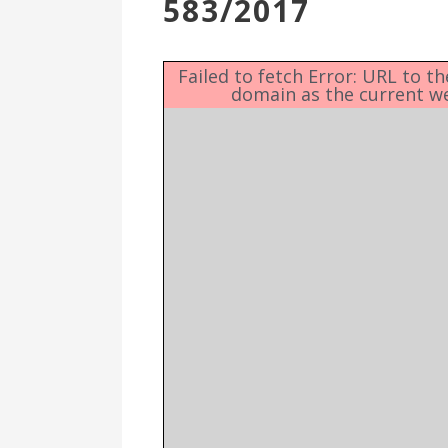
583/2017
Επιτροπή
Δημοτικές
Ενότητες
Failed to fetch Error: URL to t
domain as the current w
Αθλητικές
Υποδομές
Αθλητικές
Εκδηλώσεις