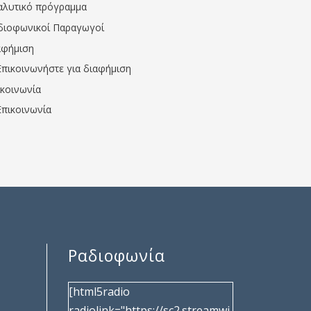
αλυτικό πρόγραμμα
διοφωνικοί Παραγωγοί
αφήμιση
Επικοινωνήστε για διαφήμιση
ικοινωνία
Επικοινωνία
Ραδιοφωνία
[html5radio
radiolink="https://sc2.streamwi