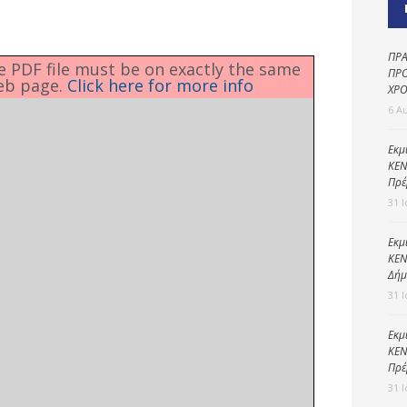
Καθαριότητα και
περιβάλλον
Δημοτική
ΠΡΑ
he PDF file must be on exactly the same
αστυνομία
ΠΡΟ
eb page.
Click here for more info
ΧΡΟ
Γραφείο εσόδων
6 Α
Παιδικοί σταθμοί
Εκμ
ΚΕΝ
Πολιτική
Πρέ
προστασία
31 
Εκμ
ΚΕΝ
Δήμ
31 
Εκμ
ΚΕΝ
Πρέ
31 