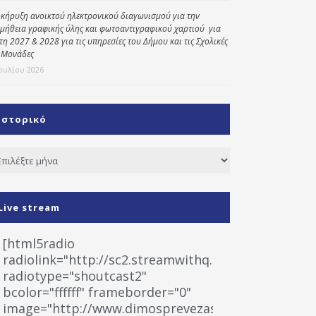
κήρυξη ανοικτού ηλεκτρονικού διαγωνισμού για την
μήθεια γραφικής ύλης και φωτοαντιγραφικού χαρτιού για
έτη 2027 & 2028 για τις υπηρεσίες του Δήμου και τις Σχολικές
 Μονάδες
Ιουλίου 2026
Ιστορικό
τορικό
Live stream
[html5radio
radiolink="http://sc2.streamwithq.com:8028/stream
radiotype="shoutcast2"
bcolor="ffffff" frameborder="0"
image="http://www.dimosprevezas.gr/wp-