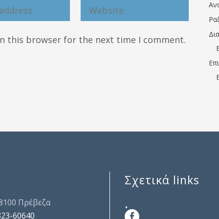
Αν
Ρα
Δι
n this browser for the next time I comment.
Επ
Σχετικά links
.
48100 Πρέβεζα
823-60640