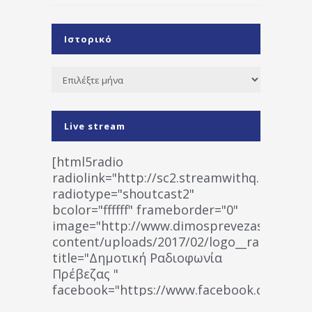
Ιστορικό
Ιστορικό
Live stream
[html5radio
radiolink="http://sc2.streamwithq.com:802
radiotype="shoutcast2"
bcolor="ffffff" frameborder="0"
image="http://www.dimosprevezas.gr/wp-
content/uploads/2017/02/logo__radiofonias
title="Δημοτική Ραδιοφωνία
Πρέβεζας "
facebook="https://www.facebook.co
%CE%A1%CE%B1%CE%B4%CE%B9%CE%BF%