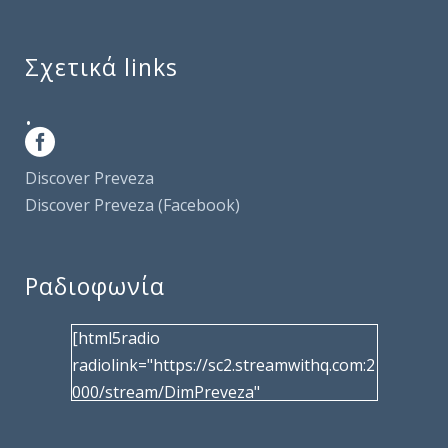
Σχετικά links
.
Discover Preveza
Discover Preveza (Facebook)
Ραδιοφωνία
[html5radio
radiolink="https://sc2.streamwithq.com:2
000/stream/DimPreveza"
radiotype="shoutcast2" bcolor="40566d"
frameborder="0" image="/wp-