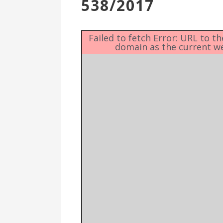
538/2017
Επιτροπή
Δημοτικές
Ενότητες
Failed to fetch Error: URL to t
domain as the current w
Αθλητικές
Υποδομές
Αθλητικές
Εκδηλώσεις