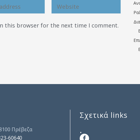
Αν
Ρα
Δι
n this browser for the next time I comment.
Επ
Σχετικά links
.
48100 Πρέβεζα
823-60640