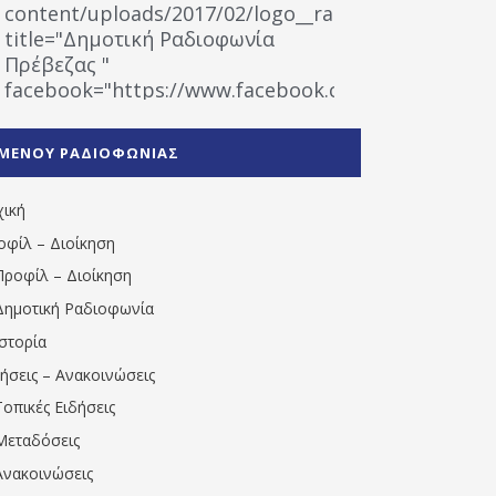
content/uploads/2017/02/logo__radiofonias.jpg"
title="Δημοτική Ραδιοφωνία
Πρέβεζας "
facebook="https://www.facebook.com/%CE%9
%CE%A1%CE%B1%CE%B4%CE%B9%CE%BF%CF%86
%CE%A0%CF%81%CE%AD%CE%B2%CE%B5%CE%B6%
ΜΕΝΟΥ ΡΑΔΙΟΦΩΝΙΑΣ
1531194763766854/" artist="" ]
χική
οφίλ – Διοίκηση
Προφίλ – Διοίκηση
Δημοτική Ραδιοφωνία
Ιστορία
δήσεις – Ανακοινώσεις
Τοπικές Ειδήσεις
Μεταδόσεις
Ανακοινώσεις