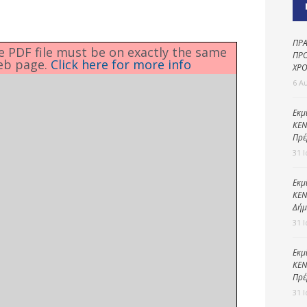
Καθαριότητα και
περιβάλλον
Δημοτική
ΠΡΑ
he PDF file must be on exactly the same
αστυνομία
ΠΡΟ
eb page.
Click here for more info
ΧΡΟ
Γραφείο εσόδων
6 Α
Παιδικοί σταθμοί
Εκμ
ΚΕΝ
Πολιτική
Πρέ
προστασία
31 
Εκμ
ΚΕΝ
Δήμ
31 
Εκμ
ΚΕΝ
Πρέ
31 