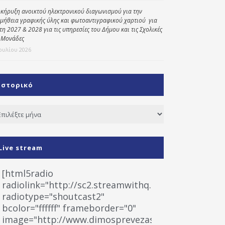
κήρυξη ανοικτού ηλεκτρονικού διαγωνισμού για την
μήθεια γραφικής ύλης και φωτοαντιγραφικού χαρτιού για
έτη 2027 & 2028 για τις υπηρεσίες του Δήμου και τις Σχολικές
 Μονάδες
Ιουλίου 2026
Ιστορικό
τορικό
Live stream
[html5radio
radiolink="http://sc2.streamwithq.com:8028/stream
radiotype="shoutcast2"
bcolor="ffffff" frameborder="0"
image="http://www.dimosprevezas.gr/wp-