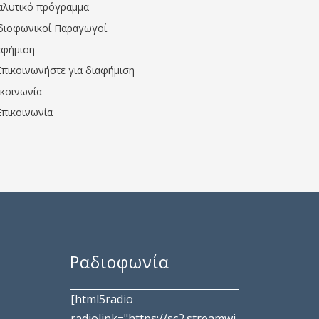
αλυτικό πρόγραμμα
διοφωνικοί Παραγωγοί
αφήμιση
Επικοινωνήστε για διαφήμιση
ικοινωνία
Επικοινωνία
Ραδιοφωνία
[html5radio
radiolink="https://sc2.streamwi