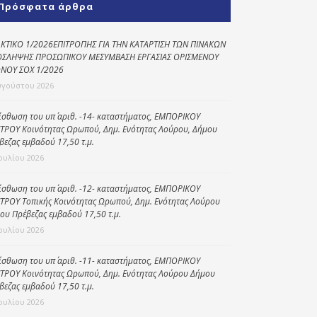
Πρόσφατα άρθρα
Κοινωνικό
παντοπωλείο
ΚΤΙΚΟ 1/2026ΕΠΙΤΡΟΠΗΣ ΓΙΑ ΤΗΝ ΚΑΤΑΡΤΙΣΗ ΤΩΝ ΠΙΝΑΚΩΝ
ΣΛΗΨΗΣ ΠΡΟΣΩΠΙΚΟΥ ΜΕΣΥΜΒΑΣΗ ΕΡΓΑΣΙΑΣ ΟΡΙΣΜΕΝΟΥ
Kοινωνικό
ΝΟΥ ΣΟΧ 1/2026
φαρμακείο
υγούστου 2026
Πρόγραμμα
“Βοήθεια στο σπίτι”
ίσθωση του υπ΄ αριθ. -14- καταστήματος, ΕΜΠΟΡΙΚΟΥ
ΤΡΟΥ Κοινότητας Ωρωπού, Δημ. Ενότητας Λούρου, Δήμου
Κέντρο Ημερήσιας
βεζας εμβαδού 17,50 τ.μ.
Φροντίδας
Ιουλίου 2026
Ηλικιωμένων
(Κ.Η.Φ.Η.) Πρέβεζας
ίσθωση του υπ΄ αριθ. -12- καταστήματος, ΕΜΠΟΡΙΚΟΥ
ΤΡΟΥ Τοπικής Κοινότητας Ωρωπού, Δημ. Ενότητας Λούρου
ου Πρέβεζας εμβαδού 17,50 τ.μ.
Ιουλίου 2026
ίσθωση του υπ΄ αριθ. -11- καταστήματος, ΕΜΠΟΡΙΚΟΥ
ΤΡΟΥ Κοινότητας Ωρωπού, Δημ. Ενότητας Λούρου Δήμου
βεζας εμβαδού 17,50 τ.μ.
Ιουλίου 2026