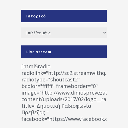
Ιστορικό
Ιστορικό
Live stream
[html5radio
radiolink="http://sc2.streamwithq.com:802
radiotype="shoutcast2"
bcolor="ffffff" frameborder="0"
image="http://www.dimosprevezas.gr/wp-
content/uploads/2017/02/logo__radiofonias
title="Δημοτική Ραδιοφωνία
Πρέβεζας "
facebook="https://www.facebook.co
%CE%A1%CE%B1%CE%B4%CE%B9%CE%BF%