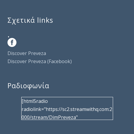
Σχετικά links
.
Discover Preveza
Discover Preveza (Facebook)
Ραδιοφωνία
[html5radio
radiolink="https://sc2.streamwithq.com:2
000/stream/DimPreveza"
radiotype="shoutcast2" bcolor="40566d"
frameborder="0" image="/wp-