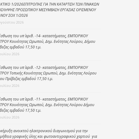
ΚΤΙΚΟ 1/2026ΕΠΙΤΡΟΠΗΣ ΓΙΑ ΤΗΝ ΚΑΤΑΡΤΙΣΗ ΤΩΝ ΠΙΝΑΚΩΝ
Κοινωνικό
ΣΛΗΨΗΣ ΠΡΟΣΩΠΙΚΟΥ ΜΕΣΥΜΒΑΣΗ ΕΡΓΑΣΙΑΣ ΟΡΙΣΜΕΝΟΥ
παντοπωλείο
ΝΟΥ ΣΟΧ 1/2026
υγούστου 2026
Kοινωνικό
φαρμακείο
ίσθωση του υπ΄ αριθ. -14- καταστήματος, ΕΜΠΟΡΙΚΟΥ
ΤΡΟΥ Κοινότητας Ωρωπού, Δημ. Ενότητας Λούρου, Δήμου
Πρόγραμμα
βεζας εμβαδού 17,50 τ.μ.
“Βοήθεια στο σπίτι”
Ιουλίου 2026
Κέντρο Ημερήσιας
Φροντίδας
ίσθωση του υπ΄ αριθ. -12- καταστήματος, ΕΜΠΟΡΙΚΟΥ
Ηλικιωμένων
ΤΡΟΥ Τοπικής Κοινότητας Ωρωπού, Δημ. Ενότητας Λούρου
ου Πρέβεζας εμβαδού 17,50 τ.μ.
(Κ.Η.Φ.Η.) Πρέβεζας
Ιουλίου 2026
ίσθωση του υπ΄ αριθ. -11- καταστήματος, ΕΜΠΟΡΙΚΟΥ
ΤΡΟΥ Κοινότητας Ωρωπού, Δημ. Ενότητας Λούρου Δήμου
βεζας εμβαδού 17,50 τ.μ.
Ιουλίου 2026
κήρυξη ανοικτού ηλεκτρονικού διαγωνισμού για την
μήθεια γραφικής ύλης και φωτοαντιγραφικού χαρτιού για