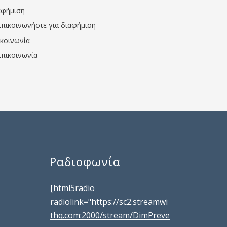
αφήμιση
Επικοινωνήστε για διαφήμιση
ικοινωνία
Επικοινωνία
Ραδιοφωνία
[html5radio
radiolink="https://sc2.streamwi
thq.com:2000/stream/DimPreve