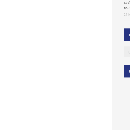
τα 
του
21 
ύ
ζας
ίου
Ισ