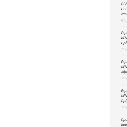
Καθαριότητα και
ΠΡΑ
περιβάλλον
ΠΡΟ
ΧΡΟ
Δημοτική
6 Α
αστυνομία
Γραφείο εσόδων
Εκμ
ΚΕΝ
Παιδικοί σταθμοί
Πρέ
31 
Πολιτική
προστασία
Εκμ
ΚΕΝ
Δήμ
31 
Εκμ
ΚΕΝ
Πρέ
31 
Προ
προ