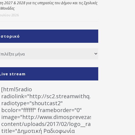
έτη 2027 & 2028 για τις υπηρεσίες του Δήμου και τις Σχολικές
 Μονάδες
Ιουλίου 2026
Ιστορικό
τορικό
Live stream
[html5radio
radiolink="http://sc2.streamwithq.com:8028/stream
radiotype="shoutcast2"
bcolor="ffffff" frameborder="0"
image="http://www.dimosprevezas.gr/wp-
content/uploads/2017/02/logo__radiofonias.jpg"
title="Δημοτική Ραδιοφωνία