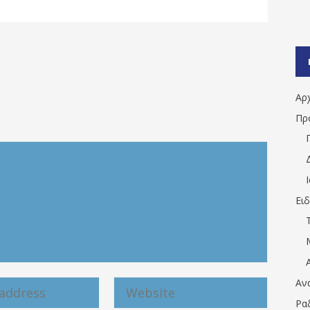
Αρ
Πρ
Ει
Αν
Ρα