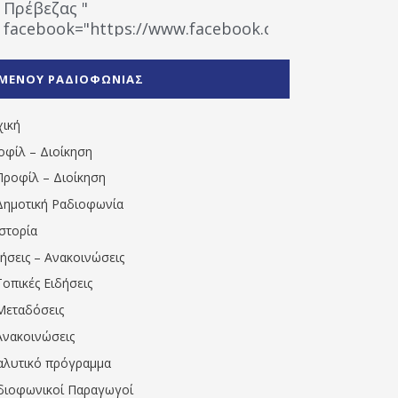
Πρέβεζας "
facebook="https://www.facebook.com/%CE%9
%CE%A1%CE%B1%CE%B4%CE%B9%CE%BF%CF%86
%CE%A0%CF%81%CE%AD%CE%B2%CE%B5%CE%B6%
ΜΕΝΟΥ ΡΑΔΙΟΦΩΝΙΑΣ
1531194763766854/" artist="" ]
χική
οφίλ – Διοίκηση
Προφίλ – Διοίκηση
Δημοτική Ραδιοφωνία
Ιστορία
δήσεις – Ανακοινώσεις
Τοπικές Ειδήσεις
Μεταδόσεις
Ανακοινώσεις
αλυτικό πρόγραμμα
διοφωνικοί Παραγωγοί