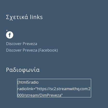
Σχετικά links
.
Discover Preveza
Discover Preveza (Facebook)
Ραδιοφωνία
[html5radio
radiolink="https://sc2.streamwithq.com:2
000/stream/DimPreveza"
radiotype="shoutcast2" bcolor="40566d"