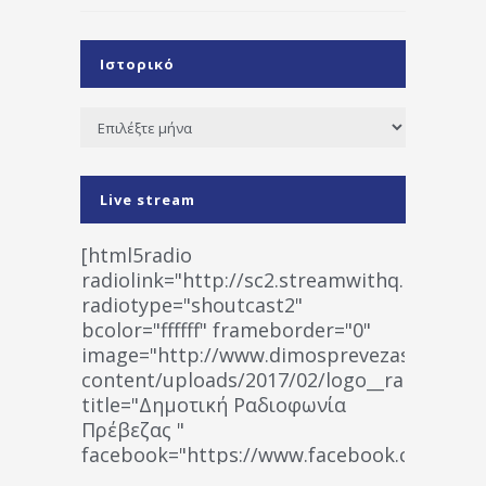
Ιστορικό
Ιστορικό
Live stream
[html5radio
radiolink="http://sc2.streamwithq.com:802
radiotype="shoutcast2"
bcolor="ffffff" frameborder="0"
image="http://www.dimosprevezas.gr/wp-
content/uploads/2017/02/logo__radiofonias
title="Δημοτική Ραδιοφωνία
Πρέβεζας "
facebook="https://www.facebook.co
%CE%A1%CE%B1%CE%B4%CE%B9%CE%BF%