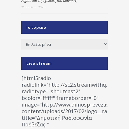
Δήμου και τις Σχολικές του Μονάδες
21 Ιουλίου 2026
Ιστορικό
Ιστορικό
Live stream
[html5radio
radiolink="http://sc2.streamwithq.com:802
radiotype="shoutcast2"
bcolor="ffffff" frameborder="0"
image="http://www.dimosprevezas.gr/wp-
content/uploads/2017/02/logo__radiofonias
title="Δημοτική Ραδιοφωνία
Πρέβεζας "