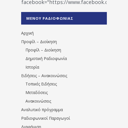
facebook="https://www.facebook.co
%CE%A1%CE%B1%CE%B4%CE%B9%CE%BF%
%CE%A0%CF%81%CE%AD%CE%B2%CE%B5%
ΜΕΝΟΥ ΡΑΔΙΟΦΩΝΙΑΣ
1531194763766854/" artist="" ]
Αρχική
Προφίλ – Διοίκηση
Προφίλ – Διοίκηση
Δημοτική Ραδιοφωνία
Ιστορία
Ειδήσεις – Ανακοινώσεις
Τοπικές Ειδήσεις
Μεταδόσεις
Ανακοινώσεις
Αναλυτικό πρόγραμμα
Ραδιοφωνικοί Παραγωγοί
Διαφήμιση