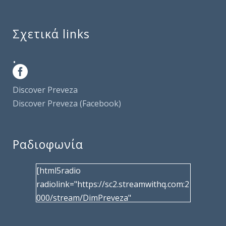
Σχετικά links
.
Discover Preveza
Discover Preveza (Facebook)
Ραδιοφωνία
[html5radio
radiolink="https://sc2.streamwithq.com:2
000/stream/DimPreveza"
radiotype="shoutcast2" bcolor="40566d"
frameborder="0" image="/wp-