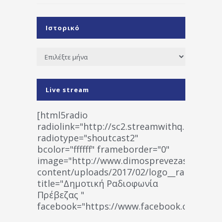
Ιστορικό
Ιστορικό
Live stream
[html5radio
radiolink="http://sc2.streamwithq.com:802
radiotype="shoutcast2"
bcolor="ffffff" frameborder="0"
image="http://www.dimosprevezas.gr/wp-
content/uploads/2017/02/logo__radiofonias
title="Δημοτική Ραδιοφωνία
Πρέβεζας "
facebook="https://www.facebook.co
%CE%A1%CE%B1%CE%B4%CE%B9%CE%BF%